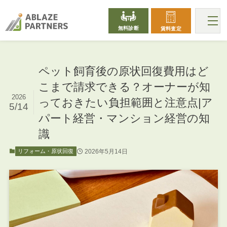
無料診断
賃料査定
ペット飼育後の原状回復費用はど
こまで請求できる？オーナーが知
2026
っておきたい負担範囲と注意点|ア
5/14
パート経営・マンション経営の知
識
2026年5月14日
リフォーム・原状回復