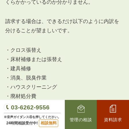
くらかかっているのか分かりません。
請求する場合は、できるだけ以下のように内訳を
分けることが望ましいです。
・クロス張替え
・床材補修または張替え
・建具補修
・消臭、脱臭作業
・ハウスクリーニング
・廃材処分費
・諸経費
03-6262-9556
※音声ガイダンス④を押してください。
管理の相談
資料請求
相談無料
24時間相談受付中!
さらに、入居者負担分とオーナー負担分を分けて