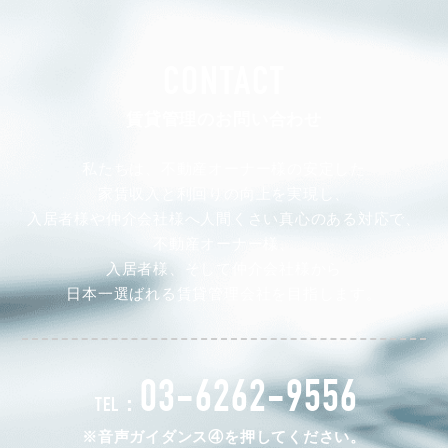
CONTACT
賃貸管理のお問い合わせ
私たちは、不動産オーナー様の安定した
家賃収入と利回りの向上を実現し、
入居者様や仲介会社様へ人間くさい真心のある対応で、
不動産オーナー様、
入居者様、そして仲介会社様から
日本一選ばれる賃貸管理会社を目指します。
03-6262-9556
TEL：
※音声ガイダンス④を押してください。