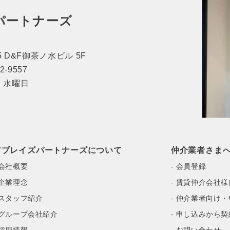
パートナーズ
 D&F御茶ノ水ビル 5F
62-9557
休日：水曜日
アブレイズパートナーズについて
仲介業者さま
 会社概要
- 会員登録
 企業理念
- 賃貸仲介会社
 スタッフ紹介
- 仲介業者向け
 グループ会社紹介
- 申し込みから
 採用情報
- お問い合わせ