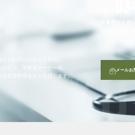
03
仲介業者向け・申込方法
TEL：
申し込みから契約の流れ
※音声ガイダ
お問い合わせ
【受付時間】10
収入と利回りの向上を実現し、
る対応で、不動産オーナー様、
メールお
無
CO
れる賃貸管理会社を目指します。
管