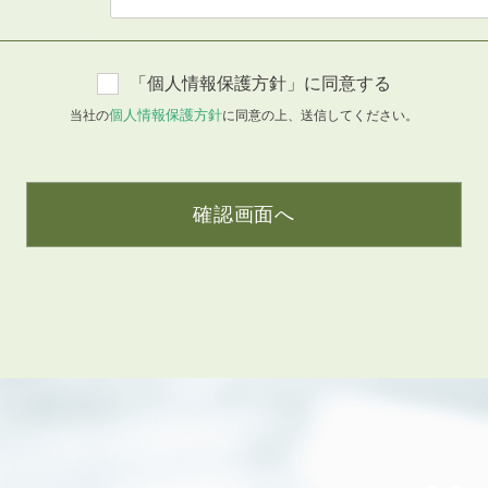
「個人情報保護方針」に同意する
3POINT
個人情報保護方針
当社の
に同意の上、送信してください。
空室解消!3つの自信
自慢の「賃料設定」／マーケティング
仲介会社とのネットワークで情報提供力に自信あり
確認画面へ
物件プロモーション＆バリューアップリフォーム
BROKER
仲介業者様へ
会員登録
賃貸仲介会社様向け物件検索ログイン