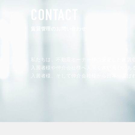
賃貸管理を依頼したい方
CONTACT
マンションの自主管理について
アパートの大規模修繕について
賃貸管理のお問い合わせ
アパートの監視カメラ設置について
私たちは、不動産オーナー様の安定した
家賃
入居者様や仲介会社様へ人間くさい真心のあ
03-6262-9556
入居者様、そして仲介会社様から
日本一選ば
TEL:
※音声ガイダンス④を押してください。
【受付時間】10:00~19:00（定休日：水曜日）