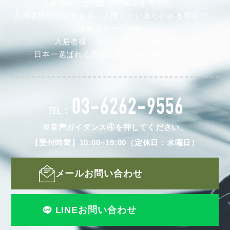
家賃収入と利回りの向上を実現し、
入居者様や仲介会社様へ人間くさい真心のある対応で、
不動産オーナー様、
入居者様、そして仲介会社様から
日本一選ばれる賃貸管理会社を目指します。
03-6262-9556
TEL：
※音声ガイダンス④を押してください。
【受付時間】10:00~19:00（定休日：水曜日）
メールお問い合わせ
LINEお問い合わせ