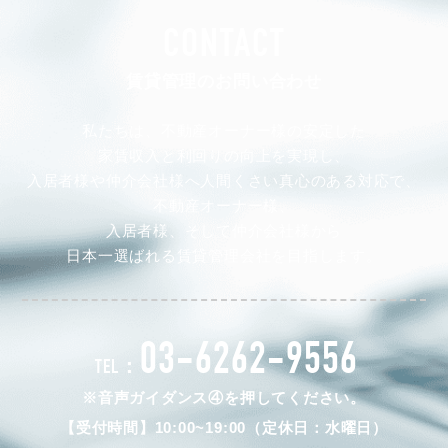
CONTACT
賃貸管理のお問い合わせ
私たちは、不動産オーナー様の安定した
家賃収入と利回りの向上を実現し、
入居者様や仲介会社様へ人間くさい真心のある対応で、
不動産オーナー様、
入居者様、そして仲介会社様から
日本一選ばれる賃貸管理会社を目指します。
03-6262-9556
TEL：
※音声ガイダンス④を押してください。
【受付時間】10:00~19:00（定休日：水曜日）