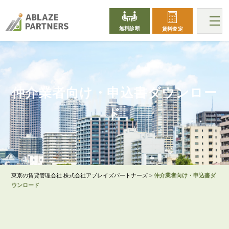
無料診断
賃料査定
仲介業者向け・申込書ダウンロー
DOWNLOAD
ド
東京の賃貸管理会社 株式会社アブレイズパートナーズ
>
仲介業者向け・申込書ダ
ウンロード