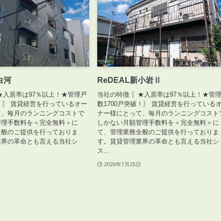
白河
ReDEAL新小岩Ⅱ
★入居率は97％以上！★管理戸
当社の特徴 〖★入居率は97％以上！★管
破！〗 賃貸経営を行っているオー
数1700戸突破！〗 賃貸経営を行っている
て、毎月のランニングコストで
ナー様にとって、毎月のランニングコスト
管理手数料を＜完全無料＞に
しかない月額管理手数料を＜完全無料＞に
全般のご提供を行っておりま
て、管理業務全般のご提供を行っておりま
業界の革命とも言える当社シ
す。賃貸管理業界の革命とも言える当社シ
ス...
2026年7月25日