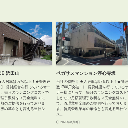
NCE 浜田山
ペガサスマンション淨心寺坂
★入居率は97％以上！★管理戸
当社の特徴 〖★入居率は97％以上！★管
破！〗 賃貸経営を行っているオー
数1700戸突破！〗 賃貸経営を行っている
て、毎月のランニングコストで
ナー様にとって、毎月のランニングコスト
管理手数料を＜完全無料＞に
しかない月額管理手数料を＜完全無料＞に
全般のご提供を行っておりま
て、管理業務全般のご提供を行っておりま
業界の革命とも言える当社シ
す。賃貸管理業界の革命とも言える当社シ
ス...
2026年8月3日