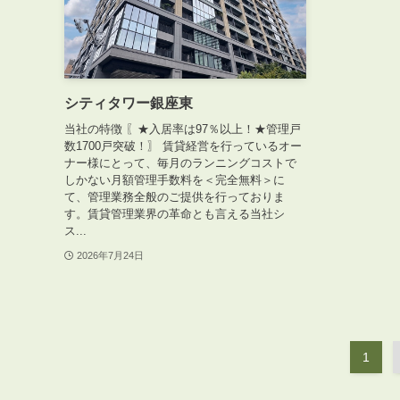
シティタワー銀座東
ABOUT
当社の特徴 〖★入居率は97％以上！★管理戸
私たちについて
数1700戸突破！〗 賃貸経営を行っているオー
ナー様にとって、毎月のランニングコストで
会社概要
しかない月額管理手数料を＜完全無料＞に
企業理念
て、管理業務全般のご提供を行っておりま
す。賃貸管理業界の革命とも言える当社シ
スタッフ紹介
ス...
グループ会社紹介
2026年7月24日
採用情報
1
SERVICE
管理オーナー様限定サービス