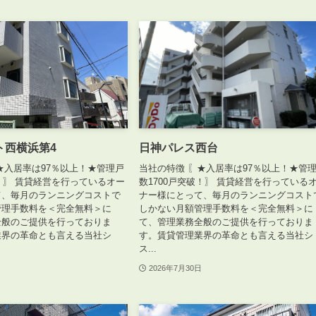
ト西横浜第4
日神パレス西台
★入居率は97％以上！★管理戸
当社の特徴 〖★入居率は97％以上！★管
破！〗 賃貸経営を行っているオー
数1700戸突破！〗 賃貸経営を行っている
て、毎月のランニングコストで
ナー様にとって、毎月のランニングコスト
管理手数料を＜完全無料＞に
しかない月額管理手数料を＜完全無料＞に
全般のご提供を行っておりま
て、管理業務全般のご提供を行っておりま
業界の革命とも言える当社シ
す。賃貸管理業界の革命とも言える当社シ
ス...
2026年7月30日