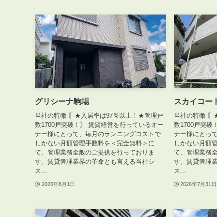
グリシーナ駒場
スカイコー
当社の特徴 〖★入居率は97％以上！★管理戸
当社の特徴 〖
数1700戸突破！〗 賃貸経営を行っているオー
数1700戸突
ナー様にとって、毎月のランニングコストで
ナー様にとっ
しかない月額管理手数料を＜完全無料＞に
しかない月額
て、管理業務全般のご提供を行っておりま
て、管理業務
す。賃貸管理業界の革命とも言える当社シ
す。賃貸管理
ス...
ス...
2026年8月1日
2026年7月31日