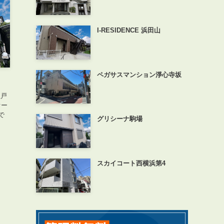
I-RESIDENCE 浜田山
ペガサスマンション淨心寺坂
理戸
オー
で
グリシーナ駒場
スカイコート西横浜第4