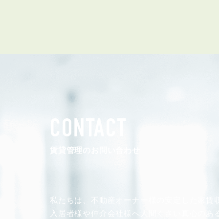
管理オーナー様ご紹介制度
投資不動産を売却したい方
賃貸管理を依頼したい方
マンションの自主管理について
アパートの大規模修繕について
アパートの監視カメラ設置について
CONTACT
03-6262-9556
TEL:
賃貸管理のお問い合わせ
※音声ガイダンス④を押してください。
【受付時間】10:00~19:00（定休日：水曜日）
私たちは、不動産オーナー様の安定した
家賃
入居者様や仲介会社様へ人間くさい真心のあ