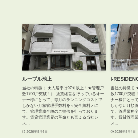
ルーブル池上
I-RESIDE
当社の特徴 〖★入居率は97％以上！★管理戸
当社の特徴 〖
数1700戸突破！〗 賃貸経営を行っているオー
数1700戸突
ナー様にとって、毎月のランニングコストで
ナー様にとっ
しかない月額管理手数料を＜完全無料＞に
しかない月額
て、管理業務全般のご提供を行っておりま
て、管理業務
す。賃貸管理業界の革命とも言える当社シ
す。賃貸管理
ス...
ス...
2026年8月6日
2026年8月4日