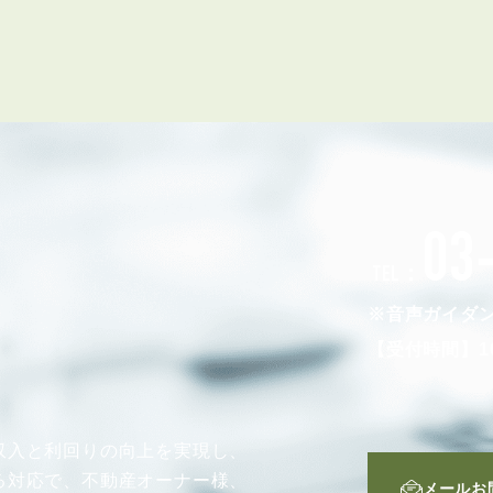
会員登録
賃貸仲介会社様向け物件検索ログイン
仲介業者向け・申込方法
申し込みから契約の流れ
お問い合わせ
03
TEL：
無
※音声ガイダ
【受付時間】10
管
収入と利回りの向上を実現し、
る対応で、不動産オーナー様、
メールお