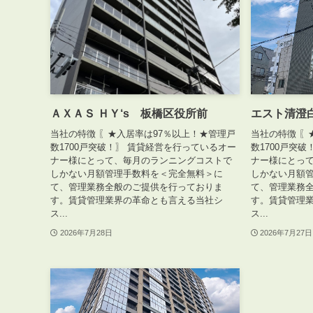
ＡＸＡＳ ＨＹ‘s 板橋区役所前
エスト清澄
当社の特徴 〖★入居率は97％以上！★管理戸
当社の特徴 〖
数1700戸突破！〗 賃貸経営を行っているオー
数1700戸突
ナー様にとって、毎月のランニングコストで
ナー様にとっ
しかない月額管理手数料を＜完全無料＞に
しかない月額
て、管理業務全般のご提供を行っておりま
て、管理業務
す。賃貸管理業界の革命とも言える当社シ
す。賃貸管理
ス...
ス...
2026年7月28日
2026年7月27日