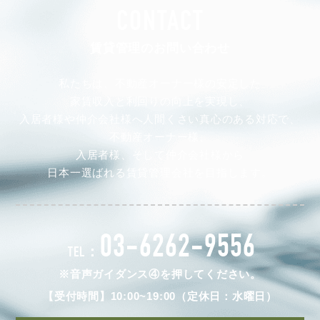
CONTACT
賃貸管理のお問い合わせ
私たちは、不動産オーナー様の安定した
家賃収入と利回りの向上を実現し、
入居者様や仲介会社様へ人間くさい真心のある対応で、
不動産オーナー様、
入居者様、そして仲介会社様から
日本一選ばれる賃貸管理会社を目指します。
03-6262-9556
TEL：
※音声ガイダンス④を押してください。
【受付時間】10:00~19:00（定休日：水曜日）