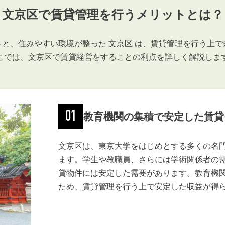
会員登録
文京区で賃貸管理を行うメリットとは？
賃貸仲介会社様向け物件検索ログイン
仲介業者向け・申込方法
と、住みやすい環境が整った 文京区 は、賃貸管理を行う上
申し込みから契約の流れ
こでは、文京区で賃貸経営をすることの利点を詳しく解説しま
お問い合わせ
01
教育機関の集積で安定した賃貸
無
文京区は、東京大学をはじめとする多くの名
ます。学生や教職員、さらには学術関係者の
貸物件には安定した需要があります。教育機
管
ため、賃貸管理を行う上で安定した収益が得