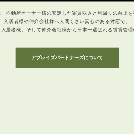
は、不動産オーナー様の安定した
家賃収入と利回りの向上を
入居者様や仲介会社様へ人間くさい真心のある対応で、
、入居者様、そして仲介会社様から日本一選ばれる賃貸管理
3POINT
空室解消!3つの自信
自慢の「賃料設定」／マーケティング
アブレイズパートナーズについて
仲介会社とのネットワークで情報提供力に自信あり
物件プロモーション＆バリューアップリフォーム
BROKER
仲介業者様へ