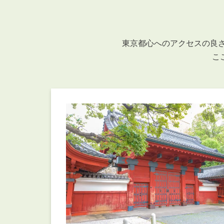
管理オーナー様ご紹介制度
投資不動産を売却したい方
賃貸管理を依頼したい方
東京都心へのアクセスの良さ
マンションの自主管理について
こ
アパートの大規模修繕について
アパートの監視カメラ設置について
03-6262-9556
TEL:
※音声ガイダンス④を押してください。
【受付時間】10:00~19:00（定休日：水曜日）