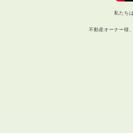
私たち
不動産オーナー様
ABOUT
私たちについて
会社概要
企業理念
スタッフ紹介
グループ会社紹介
採用情報
SERVICE
管理オーナー様限定サービス