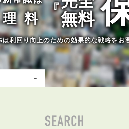
完全
『
無料
管理料
NERSは利回り向上のための
効果的な戦略をお
SEARCH