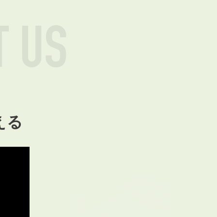
T US
える