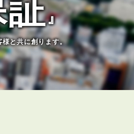
保証
』
客様と共に創ります。