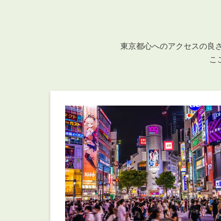
管理オーナー様ご紹介制度
投資不動産を売却したい方
賃貸管理を依頼したい方
東京都心へのアクセスの良さ
マンションの自主管理について
こ
アパートの大規模修繕について
アパートの監視カメラ設置について
03-6262-9556
TEL:
※音声ガイダンス④を押してください。
【受付時間】10:00~19:00（定休日：水曜日）