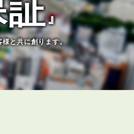
保証
』
客様と共に創ります。