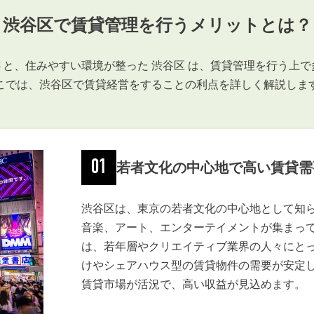
会員登録
渋谷区で賃貸管理を行うメリットとは？
賃貸仲介会社様向け物件検索ログイン
仲介業者向け・申込方法
と、住みやすい環境が整った 渋谷区 は、賃貸管理を行う上
申し込みから契約の流れ
こでは、渋谷区で賃貸経営をすることの利点を詳しく解説しま
お問い合わせ
01
若者文化の中心地で高い賃貸需
無
渋谷区は、東京の若者文化の中心地として知
音楽、アート、エンターテイメントが集まっ
は、若年層やクリエイティブ業界の人々にと
管
けやシェアハウス型の賃貸物件の需要が安定
賃貸市場が活況で、高い収益が見込めます。