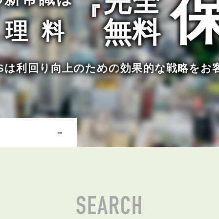
完全
『
無料
管理料
NERSは利回り向上のための
効果的な戦略をお
SEARCH