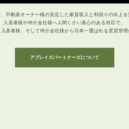
は、不動産オーナー様の安定した
家賃収入と利回りの向上を
入居者様や仲介会社様へ人間くさい真心のある対応で、
、入居者様、そして仲介会社様から日本一選ばれる賃貸管理
3POINT
空室解消!3つの自信
自慢の「賃料設定」／マーケティング
アブレイズパートナーズについて
仲介会社とのネットワークで情報提供力に自信あり
物件プロモーション＆バリューアップリフォーム
BROKER
仲介業者様へ