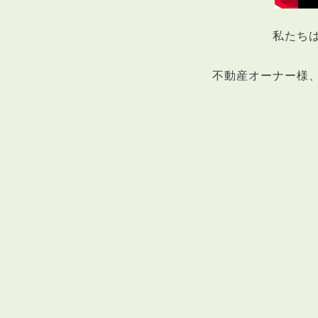
私たち
不動産オーナー様
ABOUT
私たちについて
会社概要
企業理念
スタッフ紹介
グループ会社紹介
採用情報
SERVICE
管理オーナー様限定サービス