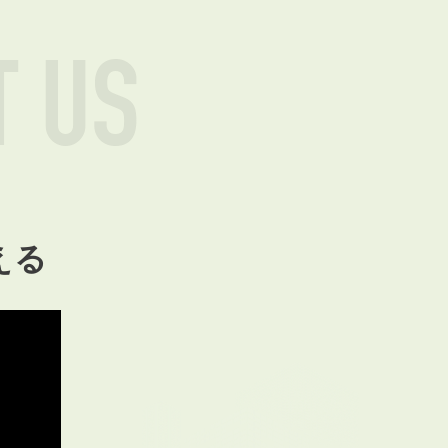
T US
える