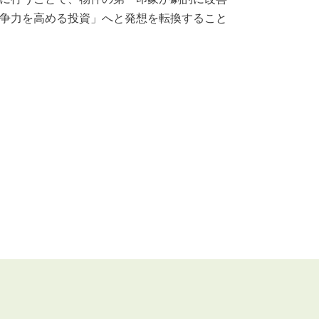
争力を高める投資」へと発想を転換すること
RENTAL
アブレイズの賃貸管理
管理料無料について
４つの強み
報酬と独自の保証内容
手続きの流れ
賃料査定について
NEWS
新着情報一覧