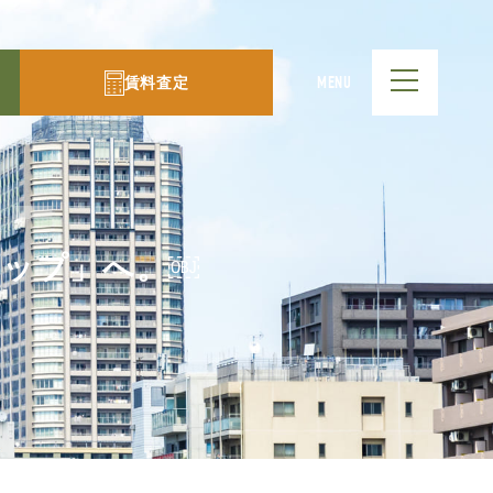
賃料査定
MENU
E-
アップ」へ。￼