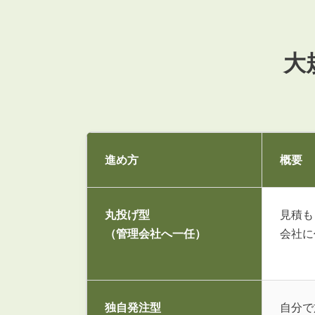
管理オーナー様ご紹介制度
投資不動産を売却したい方
賃貸管理を依頼したい方
大
マンションの自主管理について
アパートの大規模修繕について
アパートの監視カメラ設置について
進め方
概要
03-6262-9556
TEL:
丸投げ型
見積も
（管理会社へ一任）
会社に
※音声ガイダンス④を押してください。
【受付時間】10:00~19:00（定休日：水曜日）
独自発注型
自分で