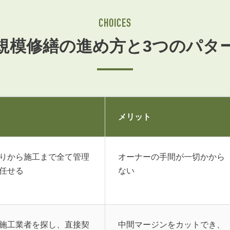
会員登録
賃貸仲介会社様向け物件検索ログイン
CHOICES
仲介業者向け・申込方法
規模修繕の進め方と3つのパタ
申し込みから契約の流れ
お問い合わせ
メリット
無
りから施工まで全て管理
オーナーの手間が一切かから
任せる
ない
管
施工業者を探し、直接契
中間マージンをカットでき、