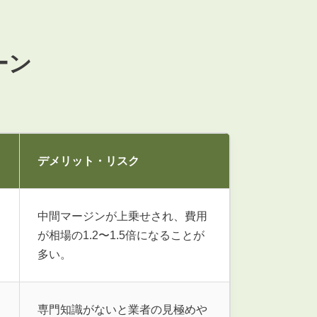
お知らせ
管理物件募集速報
トラブル対応事例
ーン
デメリット・リスク
料で賃料査定する
解約手続きはこちら
中間マージンが上乗せされ、費用
が相場の1.2〜1.5倍になることが
理のお問い合わせ
LINEお問い合わせ
多い。
専門知識がないと業者の見極めや