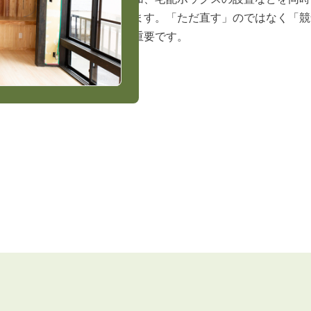
します。「ただ直す」のではなく「競
が重要です。
3POINT
空室解消!3つの自信
自慢の「賃料設定」／マーケティング
仲介会社とのネットワークで情報提供力に自信あり
物件プロモーション＆バリューアップリフォーム
BROKER
仲介業者様へ