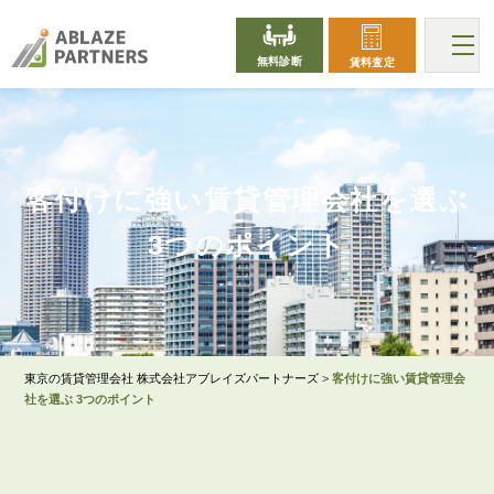
無料診断
賃料査定
客付けに強い賃貸管理会社を選ぶ
POINT
3つのポイント
東京の賃貸管理会社 株式会社アブレイズパートナーズ
>
客付けに強い賃貸管理会
社を選ぶ 3つのポイント