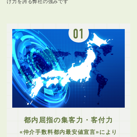
け力を誇る弊社の強みです
01
都内屈指の集客力・客付力
«仲介手数料都内最安値宣言»により