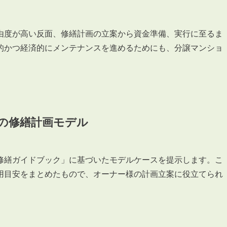
由度が高い反面、修繕計画の立案から資金準備、実行に至るま
的かつ経済的にメンテナンスを進めるためにも、分譲マンショ
3POINT
空室解消!3つの自信
自慢の「賃料設定」／マーケティング
仲介会社とのネットワークで情報提供力に自信あり
）の修繕計画モデル
物件プロモーション＆バリューアップリフォーム
修繕ガイドブック」に基づいたモデルケースを提示します。こ
用目安をまとめたもので、オーナー様の計画立案に役立てられ
BROKER
仲介業者様へ