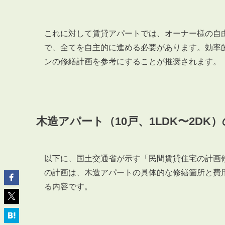
これに対して賃貸アパートでは、オーナー様の自
で、全てを自主的に進める必要があります。効率
ンの修繕計画を参考にすることが推奨されます。
ABOUT
私たちについて
会社概要
企業理念
木造アパート（10戸、1LDK〜2DK
スタッフ紹介
グループ会社紹介
採用情報
以下に、国土交通省が示す「民間賃貸住宅の計画
の計画は、木造アパートの具体的な修繕箇所と費
る内容です。
SERVICE
管理オーナー様限定サービス