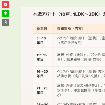
管理オーナー様ご紹介制度
投資不動産を売却したい方
賃貸管理を依頼したい方
マンションの自主管理について
アパートの大規模修繕について
アパートの監視カメラ設置について
03-6262-9556
TEL:
※音声ガイダンス④を押してください。
【受付時間】10:00~19:00（定休日：水曜日）