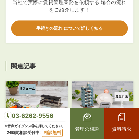
当社で実際に賃貸管理業務を依頼する 場合の流れ
をご紹介します！
手続きの流れ について詳しく知る
関連記事
03-6262-9556
【アパート修繕工事の種類
【賃貸アパートの長期修繕
※音声ガイダンス④を押してください。
管理の相談
資料請求
とその意義】
計画】
相談無料
24時間相談受付中!
2025年4月3日
2025年4月13日