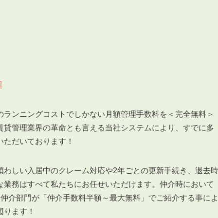
3POINT
空室解消!3つの自信
〗
自慢の「賃料設定」／マーケティング
仲介会社とのネットワークで情報提供力に自信あり
のランニングコストでしかない月額管理手数料を＜完全無料＞
物件プロモーション＆バリューアップリフォーム
賃貸管理業界の革命とも言える当社システムにより、すでに多
いただいております！
煩わしい入居中のクレーム対応や2年ごとの更新手続き、退去
な業務はすべて私たちにお任せいただけます。仲介時において
BROKER
る仲介部門が「仲介手数料半額～最大無料」でご紹介する事に
仲介業者様へ
図ります！