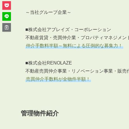
管理オーナー様ご紹介制度
投資不動産を売却したい方
～当社グループ企業～
賃貸管理を依頼したい方
マンションの自主管理について
■株式会社アブレイズ・コーポレーション
アパートの大規模修繕について
不動産賃貸・売買仲介業・プロパティマネジメン
仲介手数料半額～無料による圧倒的な募集力！
アパートの監視カメラ設置について
■株式会社RENOLAZE
不動産売買仲介事業・リノベーション事業・販売
03-6262-9556
売買仲介手数料が全物件半額！
TEL:
※音声ガイダンス④を押してください。
【受付時間】10:00~19:00（定休日：水曜日）
管理物件紹介