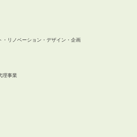
会員登録
賃貸仲介会社様向け物件検索ログイン
仲介業者向け・申込方法
申し込みから契約の流れ
お問い合わせ
ト・リノベーション・デザイン・企画
代理事業
無
管