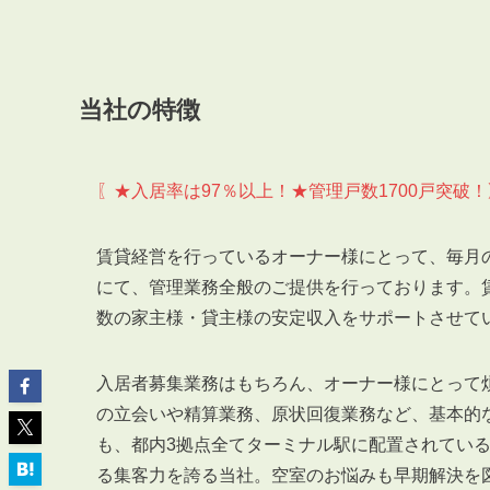
当社の特徴
ABOUT
私たちについて
〖★入居率は97％以上！★管理戸数1700戸突破！
会社概要
企業理念
賃貸経営を行っているオーナー様にとって、毎月
スタッフ紹介
にて、管理業務全般のご提供を行っております。
グループ会社紹介
数の家主様・貸主様の安定収入をサポートさせて
採用情報
入居者募集業務はもちろん、オーナー様にとって
の立会いや精算業務、原状回復業務など、基本的
SERVICE
も、都内3拠点全てターミナル駅に配置されてい
管理オーナー様限定サービス
る集客力を誇る当社。空室のお悩みも早期解決を