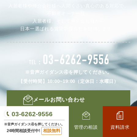
入居者様や仲介会社様へ人間くさい真心のある対応で、
不動産オーナー様、
入居者様、そして仲介会社様から
日本一選ばれる賃貸管理会社を目指します。
03-6262-9556
TEL：
※音声ガイダンス④を押してください。
【受付時間】10:00~19:00（定休日：水曜日）
メールお問い合わせ
03-6262-9556
LINEお問い合わせ
※音声ガイダンス④を押してください。
管理の相談
資料請求
相談無料
24時間相談受付中!