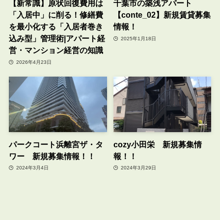
【新常識】原状回復費用は
千葉市の築浅アパート
「入居中」に削る！修繕費
【conte_02】新規賃貸募集
を最小化する「入居者巻き
情報！
込み型」管理術|アパート経
2025年1月18日
営・マンション経営の知識
2026年4月23日
パークコート浜離宮ザ・タ
cozy小田栄 新規募集情
ワー 新規募集情報！！
報！！
2024年3月4日
2024年3月29日