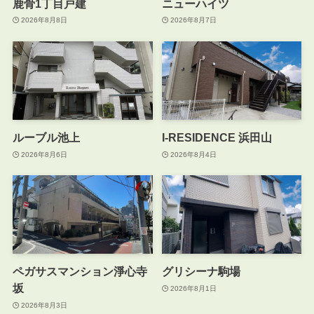
鹿骨1丁目戸建
ニューハイツ
2026年8月8日
2026年8月7日
ルーブル池上
I-RESIDENCE 浜田山
2026年8月6日
2026年8月4日
ペガサスマンション淨心寺
グリシーナ駒場
坂
2026年8月1日
2026年8月3日