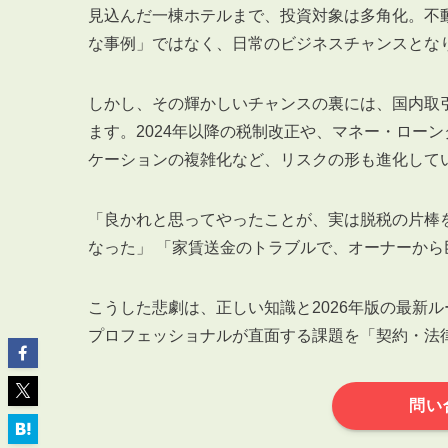
見込んだ一棟ホテルまで、投資対象は多角化。不
な事例」ではなく、日常のビジネスチャンスとな
しかし、その輝かしいチャンスの裏には、国内取引
ます。2024年以降の税制改正や、マネー・ロー
ABOUT
私たちについて
ケーションの複雑化など、リスクの形も進化して
会社概要
企業理念
「良かれと思ってやったことが、実は脱税の片棒
なった」 「家賃送金のトラブルで、オーナーか
スタッフ紹介
グループ会社紹介
こうした悲劇は、正しい知識と2026年版の最新
採用情報
プロフェッショナルが直面する課題を「契約・法
SERVICE
問い
管理オーナー様限定サービス