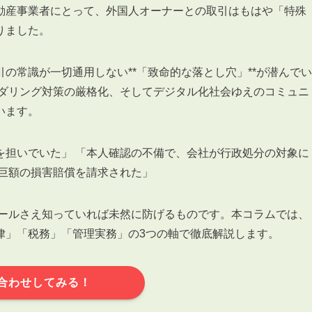
動産事業者にとって、外国人オーナーとの取引はもはや「特殊
りました。
の常識が一切通用しない**「致命的な落とし穴」**が潜んでい
ンダリング対策の厳格化、そしてデジタル化社会ゆえのコミュニ
3POINT
空室解消!3つの自信
います。
自慢の「賃料設定」／マーケティング
仲介会社とのネットワークで情報提供力に自信あり
を担いでいた」 「本人確認の不備で、会社が行政処分の対象に
ら巨額の損害賠償を請求された」
物件プロモーション＆バリューアップリフォーム
ルールさえ知っていれば未然に防げるものです。本コラムでは、
律」「税務」「管理実務」の3つの軸で徹底解説します。
BROKER
合わせしてみる！
仲介業者様へ