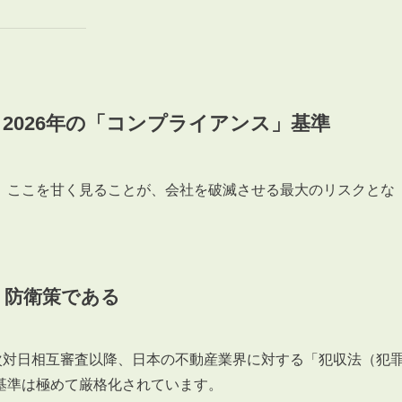
会員登録
賃貸仲介会社様向け物件検索ログイン
仲介業者向け・申込方法
申し込みから契約の流れ
お問い合わせ
 2026年の「コンプライアンス」基準
。ここを甘く見ることが、会社を破滅させる最大のリスクとな
無
、防衛策である
管
第四次対日相互審査以降、日本の不動産業界に対する「犯収法（犯
基準は極めて厳格化されています。