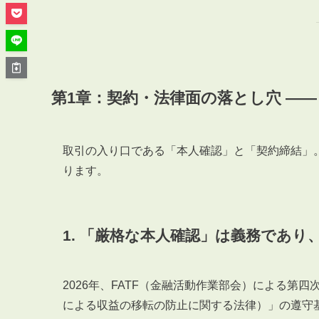
管理オーナー様ご紹介制度
投資不動産を売却したい方
賃貸管理を依頼したい方
マンションの自主管理について
アパートの大規模修繕について
第1章：契約・法律面の落とし穴 ――
アパートの監視カメラ設置について
取引の入り口である「本人確認」と「契約締結」
ります。
03-6262-9556
TEL:
1. 「厳格な本人確認」は義務であり
※音声ガイダンス④を押してください。
【受付時間】10:00~19:00（定休日：水曜日）
2026年、FATF（金融活動作業部会）による
による収益の移転の防止に関する法律）」の遵守