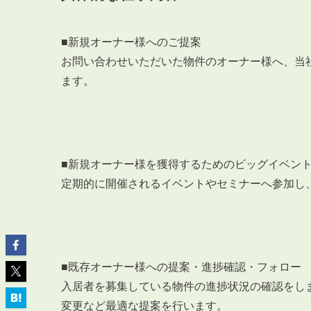
■新規オーナー様へのご提案
お問い合わせいただいた物件のオーナー様へ、当
ます。
ABOUT
私たちについて
会社概要
企業理念
■新規オーナー様を獲得するためのビッグイベン
スタッフ紹介
定期的に開催されるイベントやセミナーへ参加し
グループ会社紹介
採用情報
■既存オーナー様への提案・進捗確認・フォロー
SERVICE
管理オーナー様限定サービス
入居者を募集している物件の進捗状況の確認をし
変更など最適な提案を行います。