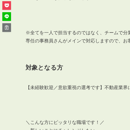
管理オーナー様ご紹介制度
投資不動産を売却したい方
賃貸管理を依頼したい方
マンションの自主管理について
※全てを一人で担当するのではなく、チームで分
アパートの大規模修繕について
専任の事務員さんがメインで対応しますので、お
アパートの監視カメラ設置について
対象となる方
03-6262-9556
TEL:
【未経験歓迎／意欲重視の選考です】不動産業界
※音声ガイダンス④を押してください。
【受付時間】10:00~19:00（定休日：水曜日）
＼こんな方にピッタリな職場です！／