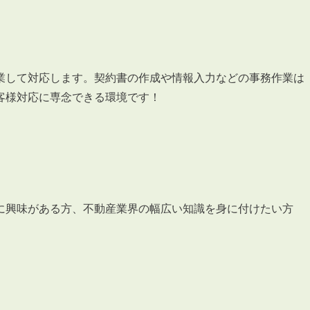
会員登録
賃貸仲介会社様向け物件検索ログイン
仲介業者向け・申込方法
申し込みから契約の流れ
業して対応します。契約書の作成や情報入力などの事務作業は
お問い合わせ
客様対応に専念できる環境です！
無
に興味がある方、不動産業界の幅広い知識を身に付けたい方
管