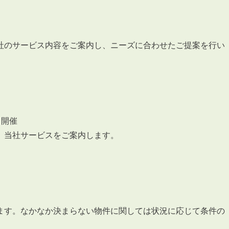
社のサービス内容をご案内し、ニーズに合わせたご提案を行い
3POINT
空室解消!3つの自信
自慢の「賃料設定」／マーケティング
仲介会社とのネットワークで情報提供力に自信あり
ト開催
物件プロモーション＆バリューアップリフォーム
、当社サービスをご案内します。
BROKER
仲介業者様へ
ます。なかなか決まらない物件に関しては状況に応じて条件の