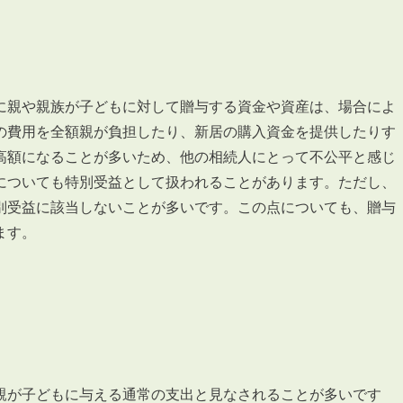
会員登録
賃貸仲介会社様向け物件検索ログイン
仲介業者向け・申込方法
申し込みから契約の流れ
に親や親族が子どもに対して贈与する資金や資産は、場合によ
お問い合わせ
の費用を全額親が負担したり、新居の購入資金を提供したりす
高額になることが多いため、他の相続人にとって不公平と感じ
についても特別受益として扱われることがあります。ただし、
別受益に該当しないことが多いです。この点についても、贈与
ます。
無
管
親が子どもに与える通常の支出と見なされることが多いです