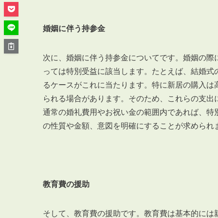
管理オーナー様ご紹介制度
投資不動産を売却したい方
婚姻に伴う持参金
賃貸管理を依頼したい方
マンションの自主管理について
次に、婚姻に伴う持参金についてです。婚姻の際
アパートの大規模修繕について
っては特別受益に該当します。たとえば、結婚式
アパートの監視カメラ設置について
るケースがこれに当たります。特に新居の購入は
られる場合があります。そのため、これらの支出
通常の婚礼費用やお祝い金の範囲内であれば、特
の性質や金額、意図を明確にすることが求められ
03-6262-9556
TEL:
※音声ガイダンス④を押してください。
【受付時間】10:00~19:00（定休日：水曜日）
教育費の援助
そして、教育費の援助です。教育費は基本的には