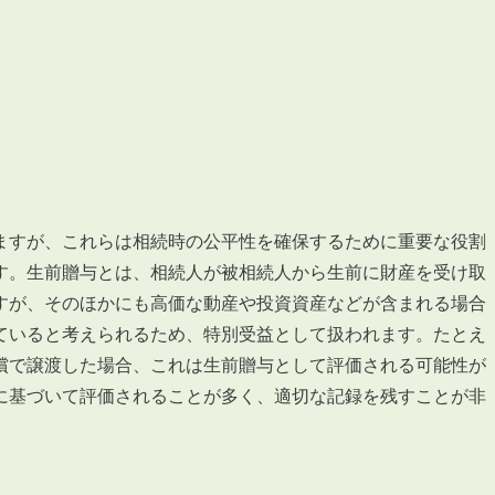
3POINT
空室解消!3つの自信
自慢の「賃料設定」／マーケティング
仲介会社とのネットワークで情報提供力に自信あり
ますが、これらは相続時の公平性を確保するために重要な役割
す。生前贈与とは、相続人が被相続人から生前に財産を受け取
物件プロモーション＆バリューアップリフォーム
すが、そのほかにも高価な動産や投資資産などが含まれる場合
ていると考えられるため、特別受益として扱われます。たとえ
償で譲渡した場合、これは生前贈与として評価される可能性が
に基づいて評価されることが多く、適切な記録を残すことが非
BROKER
仲介業者様へ