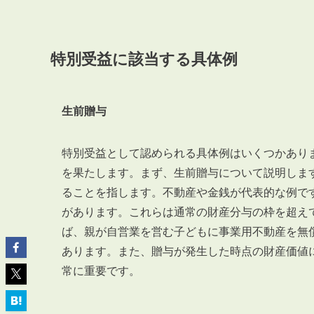
特別受益に該当する具体例
ABOUT
私たちについて
生前贈与
会社概要
企業理念
特別受益として認められる具体例はいくつかあり
を果たします。まず、生前贈与について説明しま
スタッフ紹介
ることを指します。不動産や金銭が代表的な例で
グループ会社紹介
があります。これらは通常の財産分与の枠を超え
採用情報
ば、親が自営業を営む子どもに事業用不動産を無
あります。また、贈与が発生した時点の財産価値
常に重要です。
SERVICE
管理オーナー様限定サービス