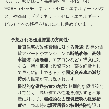
向けて、既存住宅・建築物の省エネ化、特に
**ZEH（ゼッチ：ネット・ゼロ・エネルギー・ハウ
ス）
や
ZEB（ゼブ：ネット・ゼロ・エネルギー・
ビル）**への移行を強力に推し進めています。
予想される優遇措置の方向性:
賃貸住宅の改修費用に対する優遇:
既存の賃
貸アパートやマンションの
断熱改修、高効
率設備（給湯器、エアコンなど）導入
に対
する、
特別償却
（投資額の一部を経費とし
て早期に計上できる）や
固定資産税の減額
特例
の拡充が有力視されます。
長期的な優遇措置の創設:
短期的な優遇策だ
けでなく、高い省エネ性能を維持する不動
産に対して、
継続的な固定資産税の軽減措
置
や、売却時の
譲渡所得の特別控除
を設け