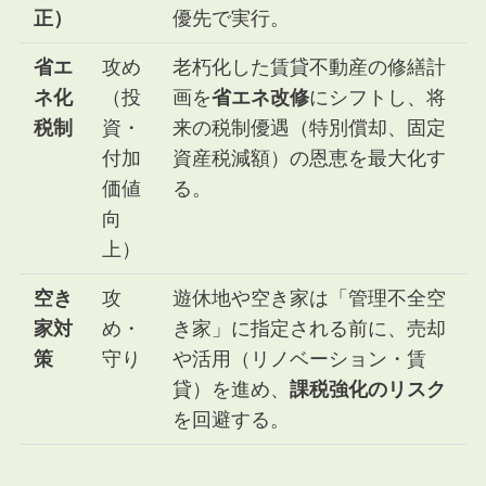
正）
優先で実行。
省エ
攻め
老朽化した賃貸不動産の修繕計
ネ化
（投
画を
省エネ改修
にシフトし、将
税制
資・
来の税制優遇（特別償却、固定
付加
資産税減額）の恩恵を最大化す
価値
る。
向
上）
空き
攻
遊休地や空き家は「管理不全空
家対
め・
き家」に指定される前に、売却
策
守り
や活用（リノベーション・賃
貸）を進め、
課税強化のリスク
を回避する。