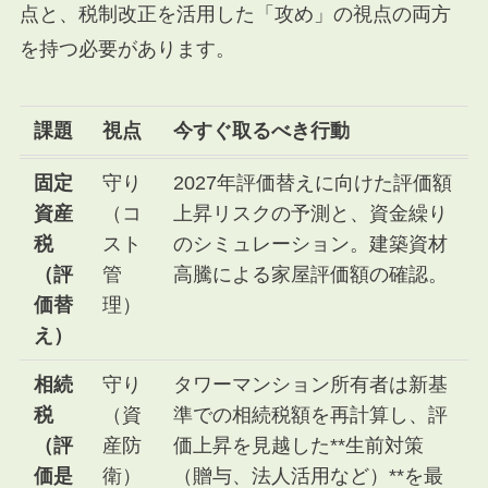
点と、税制改正を活用した「攻め」の視点の両方
を持つ必要があります。
課題
視点
今すぐ取るべき行動
固定
守り
2027年評価替えに向けた評価額
資産
（コ
上昇リスクの予測と、資金繰り
税
スト
のシミュレーション。建築資材
（評
管
高騰による家屋評価額の確認。
価替
理）
え）
相続
守り
タワーマンション所有者は新基
税
（資
準での相続税額を再計算し、評
（評
産防
価上昇を見越した**生前対策
価是
衛）
（贈与、法人活用など）**を最