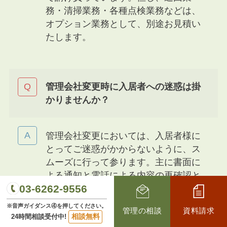
務・清掃業務・各種点検業務などは、
オプション業務として、別途お見積い
たします。
管理会社変更時に入居者への迷惑は掛
かりませんか？
管理会社変更においては、入居者様に
とってご迷惑がかからないように、ス
ムーズに行って参ります。主に書面に
よる通知と電話による内容の再確認と
03-6262-9556
なりますが、必要に応じて、メールや
訪問での対応など、入居者様が不快に
※音声ガイダンス④を押してください。
管理の相談
資料請求
思わないよう、責任を持って対応して
相談無料
24時間相談受付中!