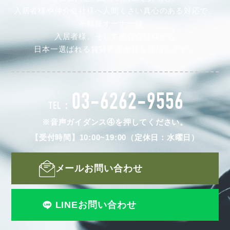
入居者様や仲介会社様へ人間くさい真心のある対応で、
不動産オーナー様、
入居者様、そして仲介会社様から
日本一選ばれる賃貸管理会社を目指します。
03-6262-9556
TEL：
※音声ガイダンス④を押してください。
【受付時間】10:00~19:00（定休日：水曜日）
メールお問い合わせ
LINEお問い合わせ