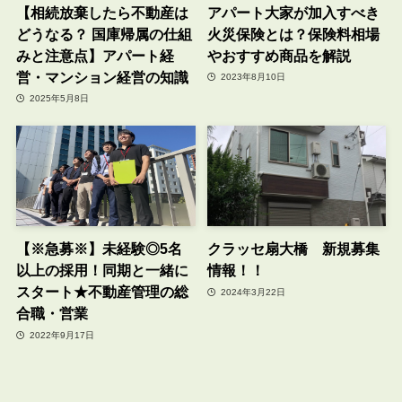
【相続放棄したら不動産は
アパート大家が加入すべき
どうなる？ 国庫帰属の仕組
火災保険とは？保険料相場
みと注意点】アパート経
やおすすめ商品を解説
営・マンション経営の知識
2023年8月10日
2025年5月8日
【※急募※】未経験◎5名
クラッセ扇大橋 新規募集
以上の採用！同期と一緒に
情報！！
スタート★不動産管理の総
2024年3月22日
合職・営業
2022年9月17日