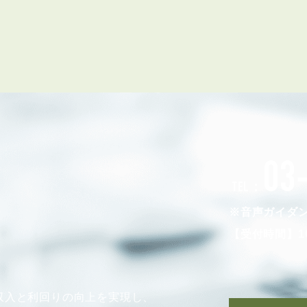
会員登録
賃貸仲介会社様向け物件検索ログイン
仲介業者向け・申込方法
申し込みから契約の流れ
お問い合わせ
03
TEL：
無
※音声ガイダ
【受付時間】10
管
収入と利回りの向上を実現し、