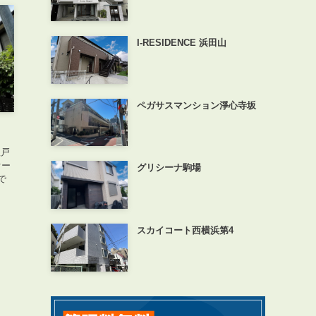
I-RESIDENCE 浜田山
ペガサスマンション淨心寺坂
理戸
オー
グリシーナ駒場
で
スカイコート西横浜第4