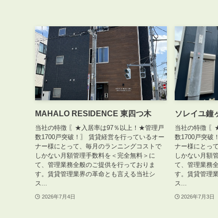
MAHALO RESIDENCE 東四つ木
ソレイユ
当社の特徴 〖★入居率は97％以上！★管理戸
当社の特徴 〖
数1700戸突破！〗 賃貸経営を行っているオー
数1700戸突
ナー様にとって、毎月のランニングコストで
ナー様にとっ
しかない月額管理手数料を＜完全無料＞に
しかない月額
て、管理業務全般のご提供を行っておりま
て、管理業務
す。賃貸管理業界の革命とも言える当社シ
す。賃貸管理
ス...
ス...
2026年7月4日
2026年7月3日