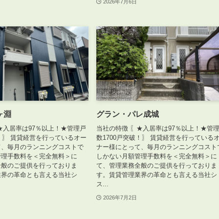
2026年7月6日
鐘ヶ淵
グラン・パレ成城
★入居率は97％以上！★管理戸
当社の特徴 〖★入居率は97％以上！★管
破！〗 賃貸経営を行っているオー
数1700戸突破！〗 賃貸経営を行っている
て、毎月のランニングコストで
ナー様にとって、毎月のランニングコスト
管理手数料を＜完全無料＞に
しかない月額管理手数料を＜完全無料＞に
全般のご提供を行っておりま
て、管理業務全般のご提供を行っておりま
業界の革命とも言える当社シ
す。賃貸管理業界の革命とも言える当社シ
ス...
2026年7月2日