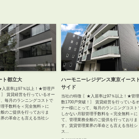
ート都立大
ハーモニーレジデンス東京イース
サイド
★入居率は97％以上！★管理戸
破！〗 賃貸経営を行っているオー
当社の特徴 〖★入居率は97％以上！★管
て、毎月のランニングコストで
数1700戸突破！〗 賃貸経営を行っている
管理手数料を＜完全無料＞に
ナー様にとって、毎月のランニングコスト
全般のご提供を行っておりま
しかない月額管理手数料を＜完全無料＞に
業界の革命とも言える当社シ
て、管理業務全般のご提供を行っておりま
す。賃貸管理業界の革命とも言える当社シ
ス...