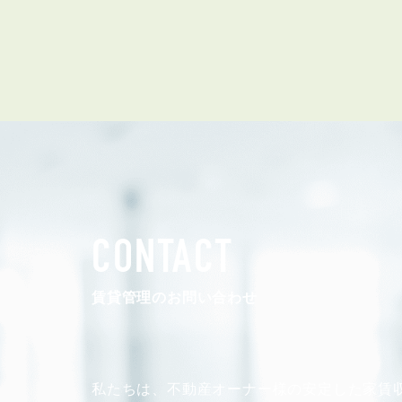
管理オーナー様ご紹介制度
投資不動産を売却したい方
賃貸管理を依頼したい方
マンションの自主管理について
アパートの大規模修繕について
アパートの監視カメラ設置について
03-6262-9556
CONTACT
TEL:
賃貸管理のお問い合わせ
※音声ガイダンス④を押してください。
【受付時間】10:00~19:00（定休日：水曜日）
私たちは、不動産オーナー様の安定した
家賃