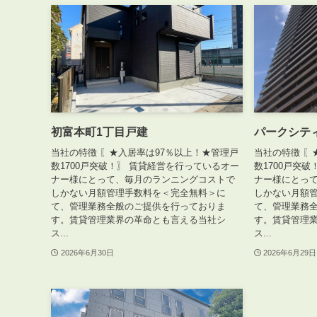
初富本町1丁目戸建
パークシテ
当社の特徴 〖★入居率は97％以上！★管理戸
当社の特徴 〖
数1700戸突破！〗 賃貸経営を行っているオー
数1700戸突
ナー様にとって、毎月のランニングコストで
ナー様にとっ
しかない月額管理手数料を＜完全無料＞に
しかない月額
て、管理業務全般のご提供を行っておりま
て、管理業務
す。賃貸管理業界の革命とも言える当社シ
す。賃貸管理
ス...
ス...
2026年6月30日
2026年6月29日