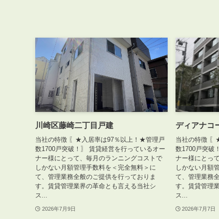
川崎区藤崎二丁目戸建
ディアナコ
当社の特徴 〖★入居率は97％以上！★管理戸
当社の特徴 〖
数1700戸突破！〗 賃貸経営を行っているオー
数1700戸突
ナー様にとって、毎月のランニングコストで
ナー様にとっ
しかない月額管理手数料を＜完全無料＞に
しかない月額
て、管理業務全般のご提供を行っておりま
て、管理業務
す。賃貸管理業界の革命とも言える当社シ
す。賃貸管理
ス...
ス...
2026年7月9日
2026年7月7日