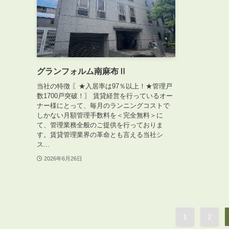
ABOUT
グランフォルム南麻布Ⅱ
私たちについて
当社の特徴 〖★入居率は97％以上！★管理戸
会社概要
数1700戸突破！〗 賃貸経営を行っているオー
ナー様にとって、毎月のランニングコストで
企業理念
しかない月額管理手数料を＜完全無料＞に
て、管理業務全般のご提供を行っておりま
スタッフ紹介
す。賃貸管理業界の革命とも言える当社シ
グループ会社紹介
ス...
採用情報
2026年6月26日
SERVICE
管理オーナー様限定サービス
1
2