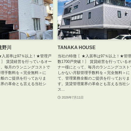
滝野川
TANAKA HOUSE
★入居率は97％以上！★管理戸
当社の特徴 〖★入居率は97％以上！★管
破！〗 賃貸経営を行っているオー
数1700戸突破！〗 賃貸経営を行っている
て、毎月のランニングコストで
ナー様にとって、毎月のランニングコスト
管理手数料を＜完全無料＞に
しかない月額管理手数料を＜完全無料＞に
全般のご提供を行っておりま
て、管理業務全般のご提供を行っておりま
業界の革命とも言える当社シ
す。賃貸管理業界の革命とも言える当社シ
ス...
2026年7月11日