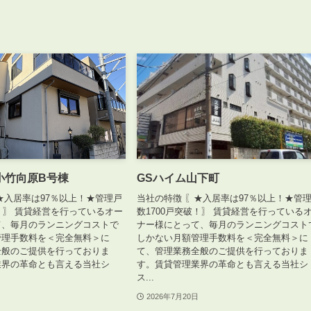
小竹向原B号棟
GSハイム山下町
★入居率は97％以上！★管理戸
当社の特徴 〖★入居率は97％以上！★管
破！〗 賃貸経営を行っているオー
数1700戸突破！〗 賃貸経営を行っている
て、毎月のランニングコストで
ナー様にとって、毎月のランニングコスト
管理手数料を＜完全無料＞に
しかない月額管理手数料を＜完全無料＞に
全般のご提供を行っておりま
て、管理業務全般のご提供を行っておりま
業界の革命とも言える当社シ
す。賃貸管理業界の革命とも言える当社シ
ス...
2026年7月20日