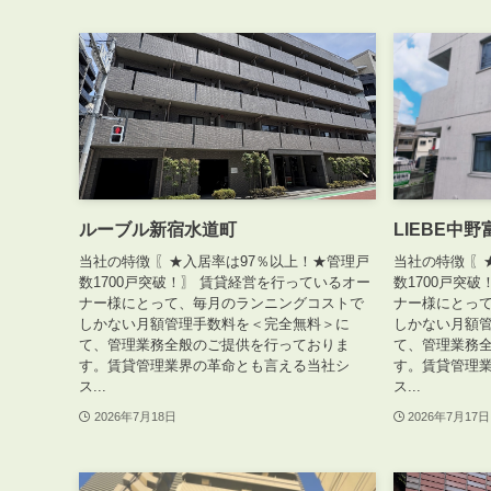
ルーブル新宿水道町
LIEBE中
当社の特徴 〖★入居率は97％以上！★管理戸
当社の特徴 〖
数1700戸突破！〗 賃貸経営を行っているオー
数1700戸突
ナー様にとって、毎月のランニングコストで
ナー様にとっ
しかない月額管理手数料を＜完全無料＞に
しかない月額
て、管理業務全般のご提供を行っておりま
て、管理業務
す。賃貸管理業界の革命とも言える当社シ
す。賃貸管理
ス...
ス...
2026年7月18日
2026年7月17日