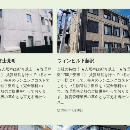
野富士見町
ウィンヒル下藤沢
★入居率は97％以上！★管理戸
当社の特徴 〖★入居率は97％以上！★管
破！〗 賃貸経営を行っているオー
数1700戸突破！〗 賃貸経営を行っている
て、毎月のランニングコストで
ナー様にとって、毎月のランニングコスト
管理手数料を＜完全無料＞に
しかない月額管理手数料を＜完全無料＞に
全般のご提供を行っておりま
て、管理業務全般のご提供を行っておりま
業界の革命とも言える当社シ
す。賃貸管理業界の革命とも言える当社シ
ス...
2026年7月16日