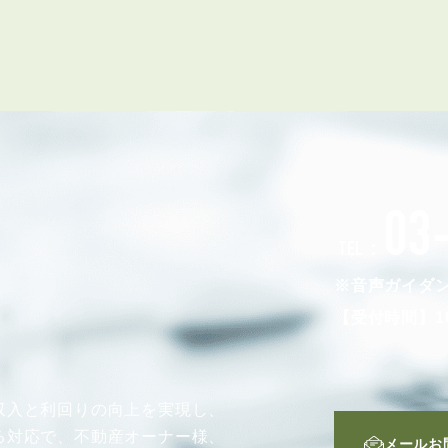
会員登録
賃貸仲介会社様向け物件検索ログイン
仲介業者向け・申込方法
申し込みから契約の流れ
お問い合わせ
03
TEL：
無
※音声ガイダ
【受付時間】10
管
収入と利回りの向上を実現し、
る対応で、不動産オーナー様、
メールお