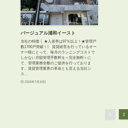
バージュアル浦和イースト
ABOUT
当社の特徴 〖★入居率は97％以上！★管理戸
私たちについて
数1700戸突破！〗 賃貸経営を行っているオー
ナー様にとって、毎月のランニングコストで
会社概要
しかない月額管理手数料を＜完全無料＞に
企業理念
て、管理業務全般のご提供を行っておりま
す。賃貸管理業界の革命とも言える当社シ
スタッフ紹介
ス...
グループ会社紹介
2026年7月10日
採用情報
1
2
SERVICE
管理オーナー様限定サービス