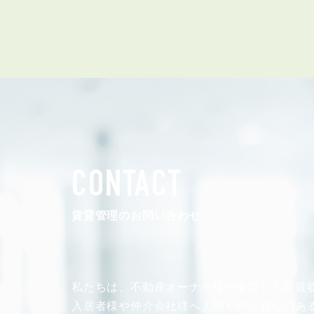
管理オーナー様ご紹介制度
投資不動産を売却したい方
賃貸管理を依頼したい方
マンションの自主管理について
アパートの大規模修繕について
アパートの監視カメラ設置について
CONTACT
03-6262-9556
TEL:
賃貸管理のお問い合わせ
※音声ガイダンス④を押してください。
【受付時間】10:00~19:00（定休日：水曜日）
私たちは、不動産オーナー様の安定した
家賃
入居者様や仲介会社様へ人間くさい真心のあ