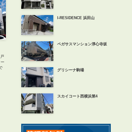
I-RESIDENCE 浜田山
ペガサスマンション淨心寺坂
理戸
オー
で
グリシーナ駒場
スカイコート西横浜第4