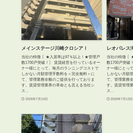
メインステージ川崎クロシアⅠ
レオパレス
当社の特徴 〖★入居率は97％以上！★管理戸
当社の特徴 〖
数1700戸突破！〗 賃貸経営を行っているオー
数1700戸突
ナー様にとって、毎月のランニングコストで
ナー様にとっ
しかない月額管理手数料を＜完全無料＞に
しかない月額
て、管理業務全般のご提供を行っておりま
て、管理業務
す。賃貸管理業界の革命とも言える当社シ
す。賃貸管理
ス...
ス...
2026年7月14日
2026年7月13日