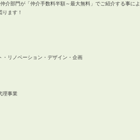
会員登録
る仲介部門が「仲介手数料半額～最大無料」でご紹介する事に
賃貸仲介会社様向け物件検索ログイン
図ります！
仲介業者向け・申込方法
申し込みから契約の流れ
お問い合わせ
ト・リノベーション・デザイン・企画
無
代理事業
管