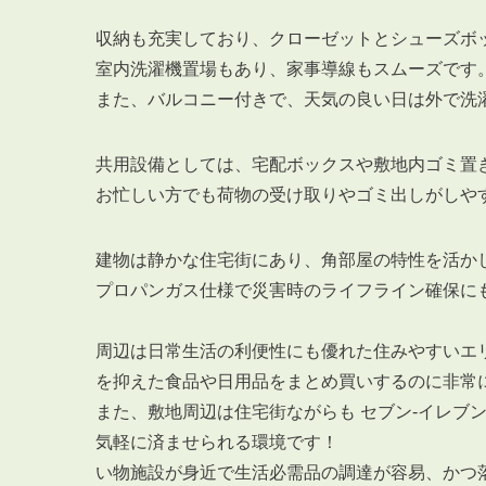
収納も充実しており、クローゼットとシューズボ
室内洗濯機置場もあり、家事導線もスムーズです
また、バルコニー付きで、天気の良い日は外で洗
共用設備としては、宅配ボックスや敷地内ゴミ置
お忙しい方でも荷物の受け取りやゴミ出しがしや
建物は静かな住宅街にあり、角部屋の特性を活か
プロパンガス仕様で災害時のライフライン確保に
周辺は日常生活の利便性にも優れた住みやすいエリ
を抑えた食品や日用品をまとめ買いするのに非常
また、敷地周辺は住宅街ながらも セブン-イレブ
気軽に済ませられる環境です！
い物施設が身近で生活必需品の調達が容易、かつ