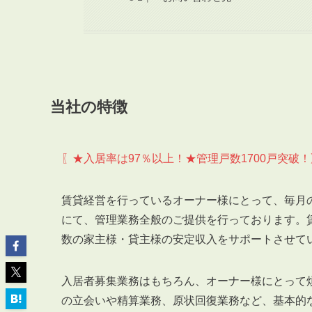
ABOUT
私たちについて
当社の特徴
会社概要
企業理念
〖★入居率は97％以上！★管理戸数1700戸突破！
スタッフ紹介
グループ会社紹介
賃貸経営を行っているオーナー様にとって、毎月
採用情報
にて、管理業務全般のご提供を行っております。
数の家主様・貸主様の安定収入をサポートさせて
SERVICE
入居者募集業務はもちろん、オーナー様にとって
管理オーナー様限定サービス
の立会いや精算業務、原状回復業務など、基本的