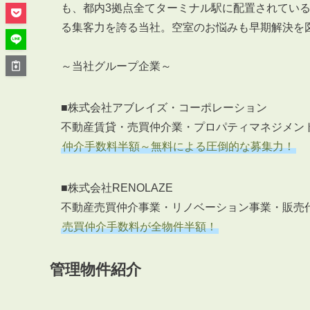
管理オーナー様ご紹介制度
も、都内3拠点全てターミナル駅に配置されてい
投資不動産を売却したい方
る集客力を誇る当社。空室のお悩みも早期解決を
賃貸管理を依頼したい方
マンションの自主管理について
～当社グループ企業～
アパートの大規模修繕について
■株式会社アブレイズ・コーポレーション
アパートの監視カメラ設置について
不動産賃貸・売買仲介業・プロパティマネジメン
仲介手数料半額～無料による圧倒的な募集力！
■株式会社RENOLAZE
03-6262-9556
TEL:
不動産売買仲介事業・リノベーション事業・販売
売買仲介手数料が全物件半額！
※音声ガイダンス④を押してください。
【受付時間】10:00~19:00（定休日：水曜日）
管理物件紹介