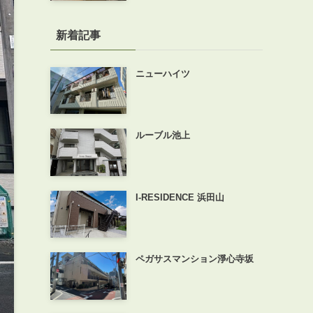
新着記事
ニューハイツ
ルーブル池上
I-RESIDENCE 浜田山
ペガサスマンション淨心寺坂