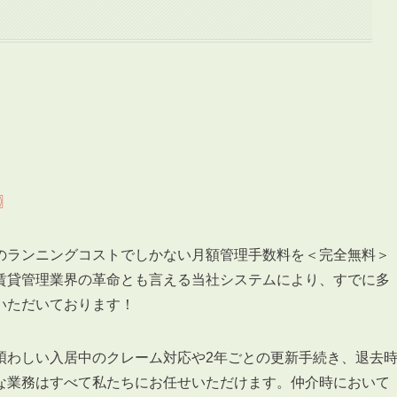
3POINT
空室解消!3つの自信
自慢の「賃料設定」／マーケティング
仲介会社とのネットワークで情報提供力に自信あり
〗
物件プロモーション＆バリューアップリフォーム
のランニングコストでしかない月額管理手数料を＜完全無料＞
賃貸管理業界の革命とも言える当社システムにより、すでに多
いただいております！
BROKER
煩わしい入居中のクレーム対応や2年ごとの更新手続き、退去
仲介業者様へ
な業務はすべて私たちにお任せいただけます。仲介時において