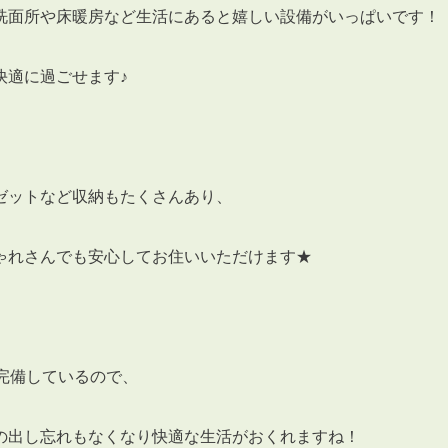
会員登録
洗面所や床暖房など生活にあると嬉しい設備がいっぱいです！
賃貸仲介会社様向け物件検索ログイン
仲介業者向け・申込方法
快適に過ごせます♪
申し込みから契約の流れ
お問い合わせ
ゼットなど収納もたくさんあり、
ゃれさんでも安心してお住いいただけます★
無
管
完備しているので、
の出し忘れもなくなり快適な生活がおくれますね！