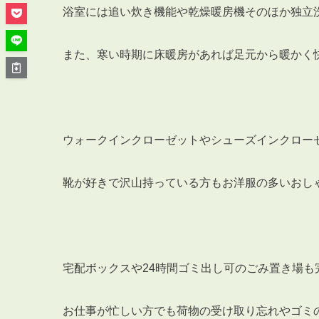
管理オーナー様ご紹介制度
浴室には追い炊き機能や乾燥暖房機そのほか独立
投資不動産を売却したい方
賃貸管理を依頼したい方
また、寒い時期に床暖房があれば足元から暖かく
マンションの自主管理について
アパートの大規模修繕について
アパートの監視カメラ設置について
ウォークインクローゼットやシューズインクロー
靴が好きで沢山持っている方もお洋服の多いおし
03-6262-9556
TEL:
※音声ガイダンス④を押してください。
【受付時間】10:00~19:00（定休日：水曜日）
宅配ボックスや24時間ゴミ出し可のごみ置き場も
お仕事が忙しい方でも荷物の受け取り忘れやゴミ