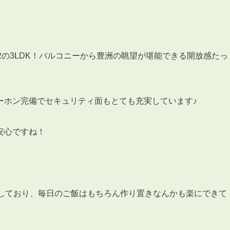
m2の3LDK！バルコニーから豊洲の眺望が堪能できる開放感たっ
3POINT
空室解消!3つの自信
自慢の「賃料設定」／マーケティング
ーホン完備でセキュリティ面もとても充実しています♪
仲介会社とのネットワークで情報提供力に自信あり
物件プロモーション＆バリューアップリフォーム
安心ですね！
備しており、毎日のご飯はもちろん作り置きなんかも楽にできて
BROKER
仲介業者様へ