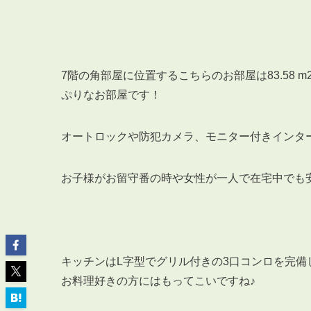
7階の角部屋に位置するこちらのお部屋は83.58 
ぷりなお部屋です！
ABOUT
私たちについて
会社概要
オートロックや防犯カメラ、モニター付きインタ
企業理念
スタッフ紹介
お子様がお留守番の時や女性が一人で在宅中でも
グループ会社紹介
採用情報
キッチンはL字型でグリル付きの3口コンロを完
SERVICE
お料理好きの方にはもってこいですね♪
管理オーナー様限定サービス