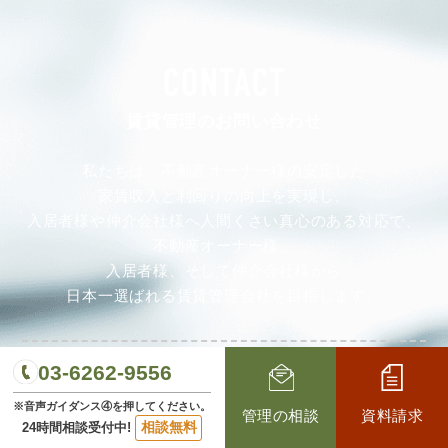
CONTACT
賃貸管理のお問い合わせ
私たちは、不動産オーナー様の安定した
家賃収入と利回りの向上を実現し、
入居者様や仲介会社様へ人間くさい真心のある対応で、
不動産オーナー様、
入居者様、そして仲介会社様から
日本一選ばれる賃貸管理会社を目指します。
03-6262-9556
03-6262-9556
TEL：
※音声ガイダンス④を押してください。
管理の相談
資料請求
相談無料
24時間相談受付中!
※音声ガイダンス④を押してください。