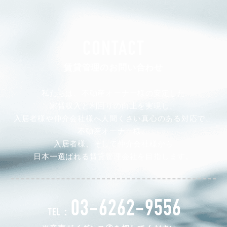
CONTACT
賃貸管理のお問い合わせ
私たちは、不動産オーナー様の安定した
家賃収入と利回りの向上を実現し、
入居者様や仲介会社様へ人間くさい真心のある対応で、
不動産オーナー様、
入居者様、そして仲介会社様から
日本一選ばれる賃貸管理会社を目指します。
03-6262-9556
TEL：