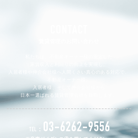
CONTACT
賃貸管理のお問い合わせ
私たちは、不動産オーナー様の安定した
家賃収入と利回りの向上を実現し、
入居者様や仲介会社様へ人間くさい真心のある対応で、
不動産オーナー様、
入居者様、そして仲介会社様から
日本一選ばれる賃貸管理会社を目指します。
03-6262-9556
TEL：