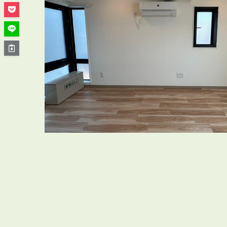
管理オーナー様ご紹介制度
投資不動産を売却したい方
賃貸管理を依頼したい方
マンションの自主管理について
アパートの大規模修繕について
アパートの監視カメラ設置について
03-6262-9556
TEL:
※音声ガイダンス④を押してください。
【受付時間】10:00~19:00（定休日：水曜日）