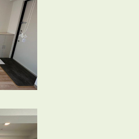
3POINT
空室解消!3つの自信
自慢の「賃料設定」／マーケティング
仲介会社とのネットワークで情報提供力に自信あり
物件プロモーション＆バリューアップリフォーム
BROKER
仲介業者様へ