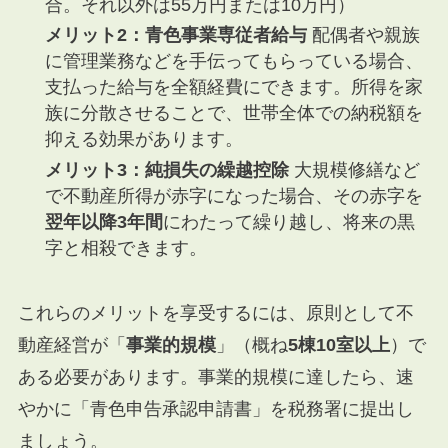
合。それ以外は55万円または10万円）
メリット2：青色事業専従者給与
配偶者や親族
に管理業務などを手伝ってもらっている場合、
支払った給与を全額経費にできます。所得を家
族に分散させることで、世帯全体での納税額を
抑える効果があります。
メリット3：純損失の繰越控除
大規模修繕など
で不動産所得が赤字になった場合、その赤字を
翌年以降3年間
にわたって繰り越し、将来の黒
字と相殺できます。
これらのメリットを享受するには、原則として不
動産経営が「
事業的規模
」（概ね
5棟10室以上
）で
ある必要があります。事業的規模に達したら、速
やかに「青色申告承認申請書」を税務署に提出し
ましょう。