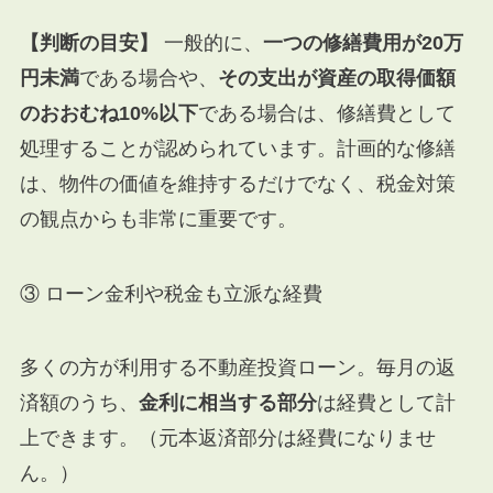
【判断の目安】
一般的に、
一つの修繕費用が20万
円未満
である場合や、
その支出が資産の取得価額
のおおむね10%以下
である場合は、修繕費として
処理することが認められています。計画的な修繕
は、物件の価値を維持するだけでなく、税金対策
の観点からも非常に重要です。
③ ローン金利や税金も立派な経費
多くの方が利用する不動産投資ローン。毎月の返
済額のうち、
金利に相当する部分
は経費として計
上できます。（元本返済部分は経費になりませ
ん。）