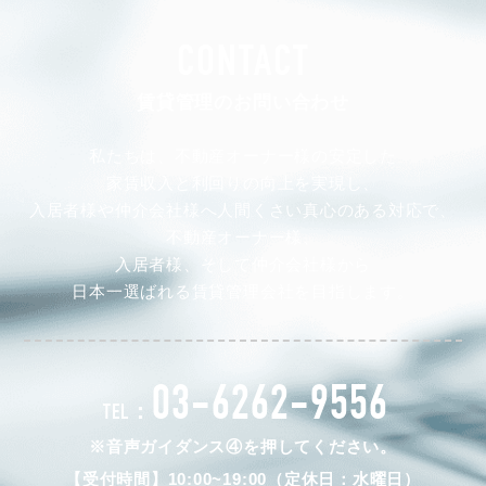
CONTACT
賃貸管理のお問い合わせ
私たちは、不動産オーナー様の安定した
家賃収入と利回りの向上を実現し、
入居者様や仲介会社様へ人間くさい真心のある対応で、
不動産オーナー様、
入居者様、そして仲介会社様から
日本一選ばれる賃貸管理会社を目指します。
03-6262-9556
TEL：
※音声ガイダンス④を押してください。
【受付時間】10:00~19:00（定休日：水曜日）