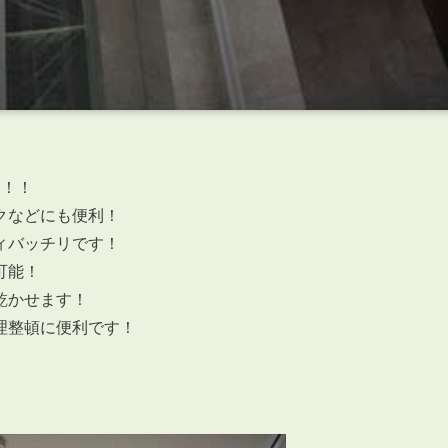
ン！！
クなどにも便利！
ィバッチリです！
可能！
乾かせます！
理整頓に便利です！