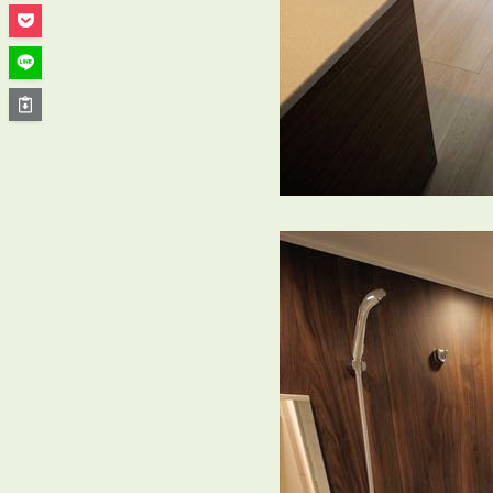
管理オーナー様ご紹介制度
投資不動産を売却したい方
賃貸管理を依頼したい方
マンションの自主管理について
アパートの大規模修繕について
アパートの監視カメラ設置について
03-6262-9556
TEL:
※音声ガイダンス④を押してください。
【受付時間】10:00~19:00（定休日：水曜日）