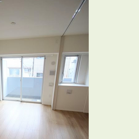
3POINT
空室解消!3つの自信
自慢の「賃料設定」／マーケティング
仲介会社とのネットワークで情報提供力に自信あり
物件プロモーション＆バリューアップリフォーム
BROKER
仲介業者様へ