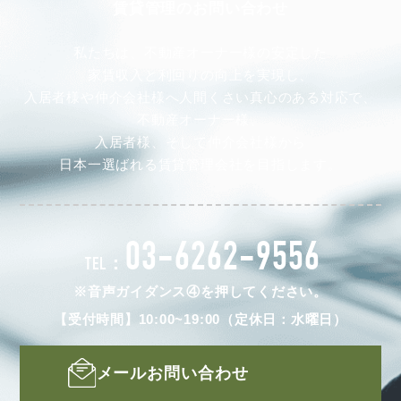
賃貸管理のお問い合わせ
私たちは、不動産オーナー様の安定した
家賃収入と利回りの向上を実現し、
入居者様や仲介会社様へ人間くさい真心のある対応で、
不動産オーナー様、
入居者様、そして仲介会社様から
日本一選ばれる賃貸管理会社を目指します。
03-6262-9556
TEL：
※音声ガイダンス④を押してください。
【受付時間】10:00~19:00（定休日：水曜日）
メールお問い合わせ