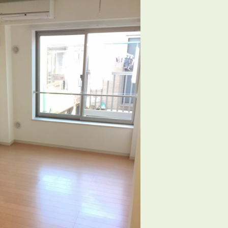
3POINT
空室解消!3つの自信
自慢の「賃料設定」／マーケティング
仲介会社とのネットワークで情報提供力に自信あり
物件プロモーション＆バリューアップリフォーム
BROKER
仲介業者様へ