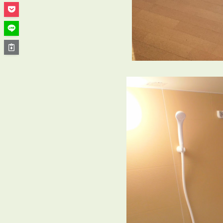
管理オーナー様ご紹介制度
投資不動産を売却したい方
賃貸管理を依頼したい方
マンションの自主管理について
アパートの大規模修繕について
アパートの監視カメラ設置について
03-6262-9556
TEL:
※音声ガイダンス④を押してください。
【受付時間】10:00~19:00（定休日：水曜日）