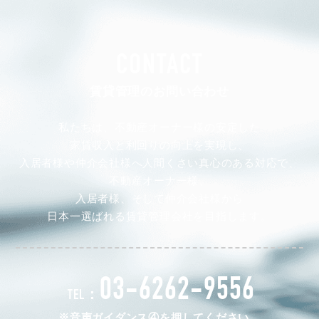
CONTACT
賃貸管理のお問い合わせ
私たちは、不動産オーナー様の安定した
家賃収入と利回りの向上を実現し、
入居者様や仲介会社様へ人間くさい真心のある対応で、
不動産オーナー様、
入居者様、そして仲介会社様から
日本一選ばれる賃貸管理会社を目指します。
03-6262-9556
TEL：
※音声ガイダンス④を押してください。