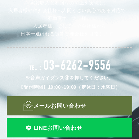
家賃収入と利回りの向上を実現し、
入居者様や仲介会社様へ人間くさい真心のある対応で、
不動産オーナー様、
入居者様、そして仲介会社様から
日本一選ばれる賃貸管理会社を目指します。
03-6262-9556
TEL：
※音声ガイダンス④を押してください。
【受付時間】10:00~19:00（定休日：水曜日）
メールお問い合わせ
LINEお問い合わせ