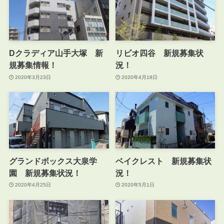
Dクラディア山手大塚 新
リビオ四谷 新規募集状
規募集情報！
況！
2020年3月23日
2020年4月18日
グランドボックス大泉学
ベイクレスト 新規募集状
園 新規募集状況！
況！
2020年4月25日
2020年5月1日