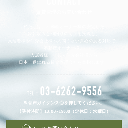
CONTACT
賃貸管理のお問い合わせ
私たちは、不動産オーナー様の安定した
家賃収入と利回りの向上を実現し、
入居者様や仲介会社様へ人間くさい真心のある対応で、
不動産オーナー様、
入居者様、そして仲介会社様から
日本一選ばれる賃貸管理会社を目指します。
03-6262-9556
TEL：
※音声ガイダンス④を押してください。
【受付時間】10:00~19:00（定休日：水曜日）