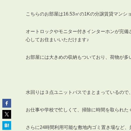
こちらのお部屋は16.53㎡の1Kの分譲賃貸マン
オートロックやモニター付きインターホンが完備
心してお住まいいただけます♪
ABOUT
私たちについて
会社概要
お部屋には大きめの収納もついており、荷物が多
企業理念
スタッフ紹介
グループ会社紹介
採用情報
水回りは３点ユニットバスでまとまっているので
お仕事や学校で忙しくて、掃除に時間を取られた
SERVICE
管理オーナー様限定サービス
さらに24時間利用可能な敷地内ゴミ置き場など、