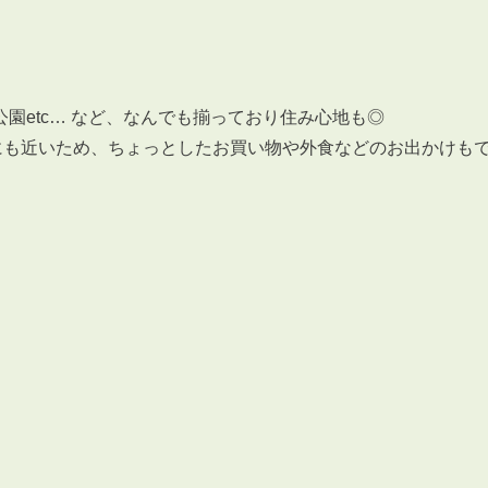
会員登録
賃貸仲介会社様向け物件検索ログイン
仲介業者向け・申込方法
申し込みから契約の流れ
園etc… など、なんでも揃っており住み心地も◎
お問い合わせ
にも近いため、ちょっとしたお買い物や外食などのお出かけも
無
管