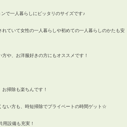
ションで一人暮らしにピッタリのサイズです♪
されていて女性の一人暮らしや初めての一人暮らしのかたも安
3POINT
空室解消!3つの自信
自慢の「賃料設定」／マーケティング
い方や、お洋服好きの方にもオススメです！
仲介会社とのネットワークで情報提供力に自信あり
物件プロモーション＆バリューアップリフォーム
、お掃除も楽ちんです！
くない方も、時短掃除でプライベートの時間ゲット☆
BROKER
仲介業者様へ
共用設備も充実！