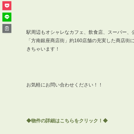
管理オーナー様ご紹介制度
投資不動産を売却したい方
賃貸管理を依頼したい方
マンションの自主管理について
駅周辺もオシャレなカフェ、飲食店、スーパー、公
アパートの大規模修繕について
「方南銀座商店街」約160店舗の充実した商店街
きちゃいます！
アパートの監視カメラ設置について
03-6262-9556
お気軽にお問い合わせください！！
TEL:
※音声ガイダンス④を押してください。
【受付時間】10:00~19:00（定休日：水曜日）
◆物件の詳細はこちらをクリック！◆