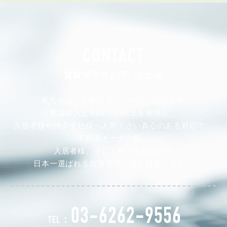
CONTACT
賃貸管理のお問い合わせ
私たちは、不動産オーナー様の安定した
家賃収入と利回りの向上を実現し、
入居者様や仲介会社様へ人間くさい真心のある対応で、
不動産オーナー様、
入居者様、そして仲介会社様から
日本一選ばれる賃貸管理会社を目指します。
03-6262-9556
TEL：