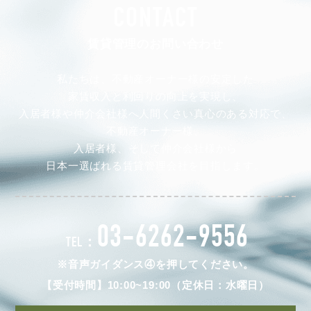
CONTACT
賃貸管理のお問い合わせ
私たちは、不動産オーナー様の安定した
家賃収入と利回りの向上を実現し、
入居者様や仲介会社様へ人間くさい真心のある対応で、
不動産オーナー様、
入居者様、そして仲介会社様から
日本一選ばれる賃貸管理会社を目指します。
03-6262-9556
TEL：
※音声ガイダンス④を押してください。
【受付時間】10:00~19:00（定休日：水曜日）