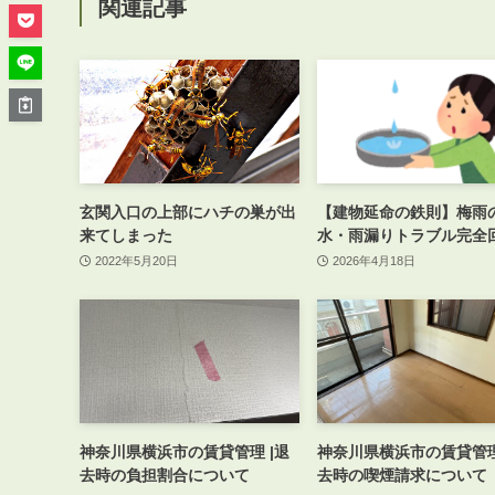
管理オーナー様ご紹介制度
関連記事
投資不動産を売却したい方
賃貸管理を依頼したい方
マンションの自主管理について
アパートの大規模修繕について
アパートの監視カメラ設置について
玄関入口の上部にハチの巣が出
【建物延命の鉄則】梅雨
来てしまった
水・雨漏りトラブル完全
2022年5月20日
2026年4月18日
03-6262-9556
TEL:
※音声ガイダンス④を押してください。
【受付時間】10:00~19:00（定休日：水曜日）
神奈川県横浜市の賃貸管理 |退
神奈川県横浜市の賃貸管理 
去時の負担割合について
去時の喫煙請求について