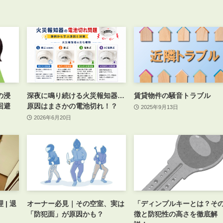
会員登録
賃貸仲介会社様向け物件検索ログイン
仲介業者向け・申込方法
申し込みから契約の流れ
お問い合わせ
の浸
深夜に鳴り続ける火災報知器…
賃貸物件の騒音トラブル
回避
原因はまさかの電池切れ！？
2025年9月13日
2026年6月20日
無
管
| 退
オーナー必見｜その空室、実は
「ディンプルキーとは？そ
「防犯面」が原因かも？
徴と防犯性の高さを徹底解