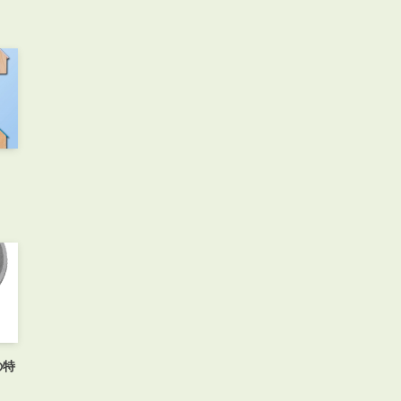
お知らせ
管理物件募集速報
トラブル対応事例
料で賃料査定する
解約手続きはこちら
理のお問い合わせ
LINEお問い合わせ
の特