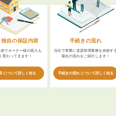
3POINT
空室解消!3つの自信
と独自の保証内容
手続きの流れ
自慢の「賃料設定」／マーケティング
の差でオーナー様の収入も
当社で実際に賃貸管理業務を依頼す
く変わってきます！
場合の流れをご紹介します！
仲介会社とのネットワークで情報提供力に自信あり
物件プロモーション＆バリューアップリフォーム
容 について詳しく知る
手続きの流れ について詳しく知る
BROKER
仲介業者様へ