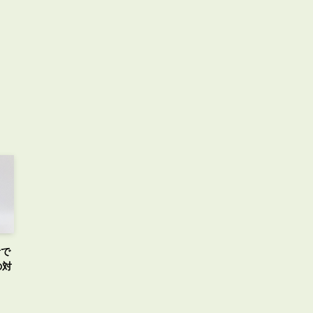
音で
の対