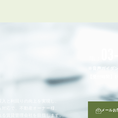
03
TEL：
※音声ガイダ
【受付時間】10
収入と利回りの向上を実現し、
る対応で、不動産オーナー様、
メールお
れる賃貸管理会社を目指します。