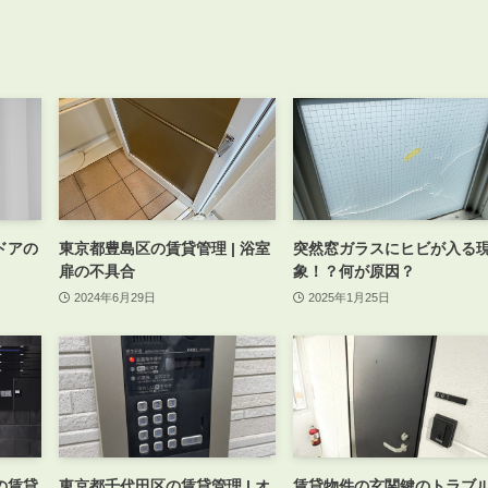
会員登録
賃貸仲介会社様向け物件検索ログイン
仲介業者向け・申込方法
申し込みから契約の流れ
お問い合わせ
ドアの
東京都豊島区の賃貸管理 | 浴室
突然窓ガラスにヒビが入る
扉の不具合
象！？何が原因？
2024年6月29日
2025年1月25日
無
管
の賃貸
東京都千代田区の賃貸管理 | オ
賃貸物件の玄関鍵のトラブ