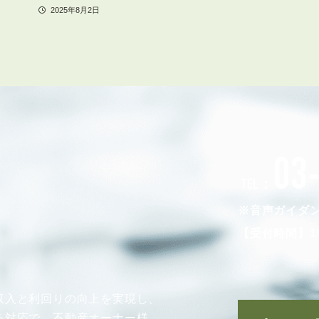
2025年8月2日
03
TEL：
※音声ガイダ
【受付時間】10
収入と利回りの向上を実現し、
る対応で、不動産オーナー様、