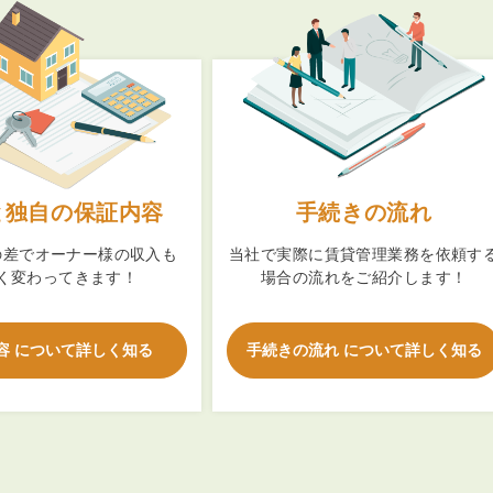
3POINT
空室解消!3つの自信
自慢の「賃料設定」／マーケティング
と独自の保証内容
手続きの流れ
仲介会社とのネットワークで情報提供力に自信あり
の差でオーナー様の収入も
当社で実際に賃貸管理業務を依頼す
物件プロモーション＆バリューアップリフォーム
く変わってきます！
場合の流れをご紹介します！
容 について詳しく知る
手続きの流れ について詳しく知る
BROKER
仲介業者様へ