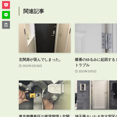
管理オーナー様ご紹介制度
投資不動産を売却したい方
関連記事
賃貸管理を依頼したい方
マンションの自主管理について
アパートの大規模修繕について
アパートの監視カメラ設置について
玄関扉が歪んでしまった。
蝶番のゆるみに起因する
トラブル
2022年3月26日
03-6262-9556
2023年3月5日
TEL:
※音声ガイダンス④を押してください。
【受付時間】10:00~19:00（定休日：水曜日）
東京都豊島区の賃貸管理 | 玄関
埼玉県さいたま市大宮区