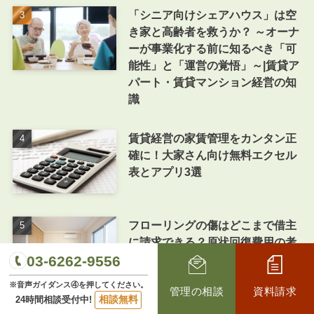
「シニア向けシェアハウス」は空
き家と高齢者を救うか？ ～オーナ
ーが事業化する前に知るべき「可
能性」と「運営の覚悟」～|賃貸ア
パート・賃貸マンション経営の知
識
賃貸経営の家賃管理をカンタン正
確に！大家さん向け無料エクセル
表とアプリ3選
フローリングの傷はどこまで借主
に請求できる？原状回復費用の考
え方をわかりやすく解説|アパート
03-6262-9556
経営・マンション経営の知識
※音声ガイダンス④を押してください。
管理の相談
資料請求
相談無料
24時間相談受付中!