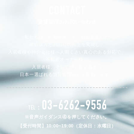
CONTACT
賃貸管理のお問い合わせ
私たちは、不動産オーナー様の安定した
家賃収入と利回りの向上を実現し、
入居者様や仲介会社様へ人間くさい真心のある対応で、
不動産オーナー様、
入居者様、そして仲介会社様から
日本一選ばれる賃貸管理会社を目指します。
03-6262-9556
TEL：
※音声ガイダンス④を押してください。
【受付時間】10:00~19:00（定休日：水曜日）