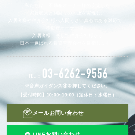
私たちは、不動産オーナー様の安定した
家賃収入と利回りの向上を実現し、
入居者様や仲介会社様へ人間くさい真心のある対応で、
不動産オーナー様、
入居者様、そして仲介会社様から
日本一選ばれる賃貸管理会社を目指します。
03-6262-9556
TEL：
※音声ガイダンス④を押してください。
【受付時間】10:00~19:00（定休日：水曜日）
メールお問い合わせ
LINEお問い合わせ