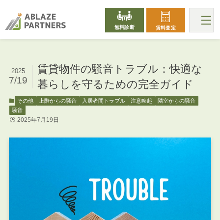
無料診断
賃料査定
賃貸物件の騒音トラブル：快適な
2025
7/19
暮らしを守るための完全ガイド
その他
上階からの騒音
入居者間トラブル
注意喚起
隣室からの騒音
騒音
2025年7月19日