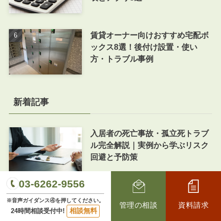
賃貸オーナー向けおすすめ宅配ボ
ックス8選！後付け設置・使い
方・トラブル事例
新着記事
入居者の死亡事故・孤立死トラブ
ル完全解説｜実例から学ぶリスク
回避と予防策
03-6262-9556
夏場に急増する「入居者間トラブ
※音声ガイダンス④を押してください。
ル」事例と対策・解決手法
管理の相談
資料請求
相談無料
24時間相談受付中!