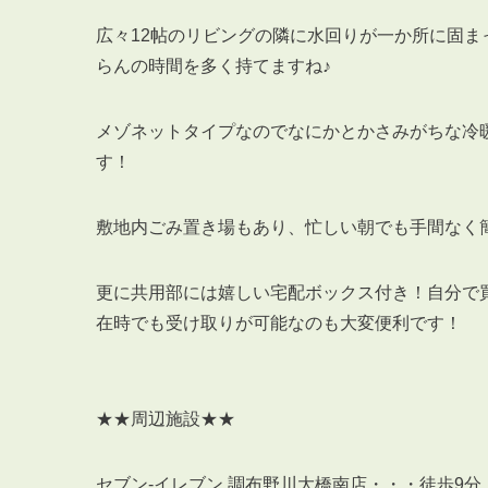
広々12帖のリビングの隣に水回りが一か所に固
らんの時間を多く持てますね♪
メゾネットタイプなのでなにかとかさみがちな冷
す！
敷地内ごみ置き場もあり、忙しい朝でも手間なく
更に共用部には嬉しい宅配ボックス付き！自分で
在時でも受け取りが可能なのも大変便利です！
★★周辺施設★★
セブン-イレブン 調布野川大橋南店・・・徒歩9分