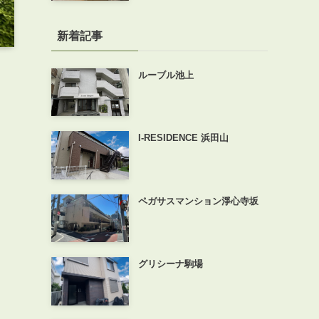
新着記事
ルーブル池上
I-RESIDENCE 浜田山
ペガサスマンション淨心寺坂
グリシーナ駒場