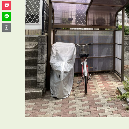
管理オーナー様ご紹介制度
投資不動産を売却したい方
賃貸管理を依頼したい方
マンションの自主管理について
アパートの大規模修繕について
アパートの監視カメラ設置について
03-6262-9556
TEL:
※音声ガイダンス④を押してください。
【受付時間】10:00~19:00（定休日：水曜日）