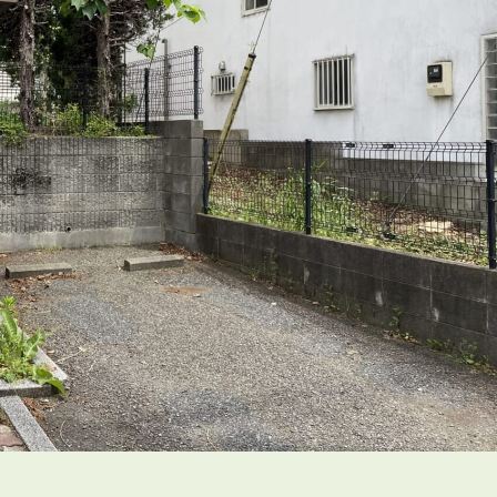
会員登録
賃貸仲介会社様向け物件検索ログイン
仲介業者向け・申込方法
申し込みから契約の流れ
お問い合わせ
無
管