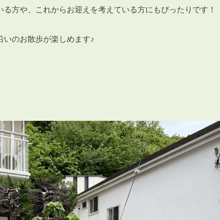
いる方や、これからお迎えを考えている方にもぴったりです！
沿いのお散歩が楽しめます♪
3POINT
空室解消!3つの自信
自慢の「賃料設定」／マーケティング
仲介会社とのネットワークで情報提供力に自信あり
物件プロモーション＆バリューアップリフォーム
BROKER
仲介業者様へ