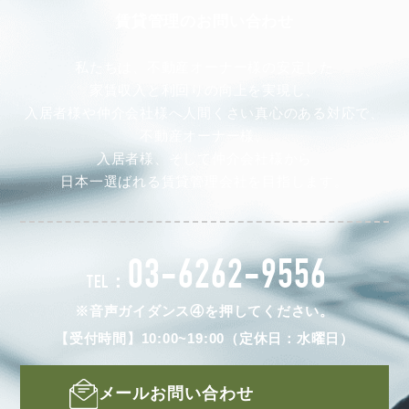
賃貸管理のお問い合わせ
私たちは、不動産オーナー様の安定した
家賃収入と利回りの向上を実現し、
入居者様や仲介会社様へ人間くさい真心のある対応で、
不動産オーナー様、
入居者様、そして仲介会社様から
日本一選ばれる賃貸管理会社を目指します。
03-6262-9556
TEL：
※音声ガイダンス④を押してください。
【受付時間】10:00~19:00（定休日：水曜日）
メールお問い合わせ