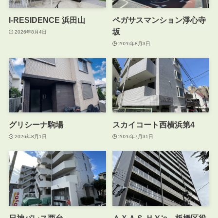
I-RESIDENCE 浜田山
ペガサスマンション淨心寺
坂
2026年8月4日
2026年8月3日
グリシーナ駒場
スカイコート西横浜第4
2026年8月1日
2026年7月31日
日神パレス西台
ＡＸＡＳ ＨＹ‘s 板橋区役