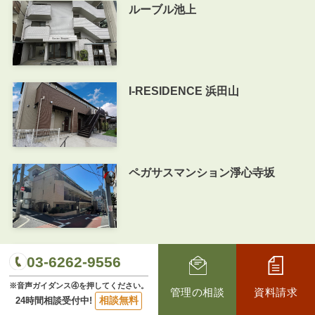
ルーブル池上
I-RESIDENCE 浜田山
ペガサスマンション淨心寺坂
グリシーナ駒場
03-6262-9556
※音声ガイダンス④を押してください。
管理の相談
資料請求
相談無料
24時間相談受付中!