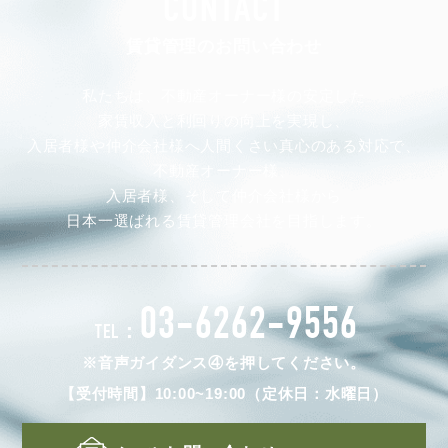
CONTACT
賃貸管理のお問い合わせ
私たちは、不動産オーナー様の安定した
家賃収入と利回りの向上を実現し、
入居者様や仲介会社様へ人間くさい真心のある対応で、
不動産オーナー様、
入居者様、そして仲介会社様から
日本一選ばれる賃貸管理会社を目指します。
03-6262-9556
TEL：
※音声ガイダンス④を押してください。
【受付時間】10:00~19:00（定休日：水曜日）